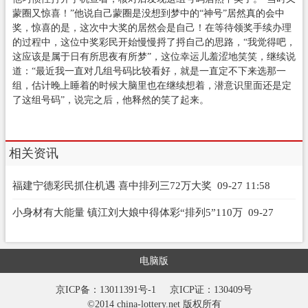
蒙圈又惊喜！”他说自己蒙圈是没想到梦中的“神号”居然真的会中
奖，惊喜的是，这次中大奖的居然会是自己！在等待领奖手续办理
的过程中，这位中奖彩民开始慢慢捋了捋自己的思路，“我觉得吧，
这应该是属于日有所思夜有所梦”，这位幸运儿羞涩地笑笑，继续说
道：“最近我一直对几组号码比较看好，就是一直定不下来选那一
组，估计晚上睡着的时候大脑里也在继续想着，潜意识里面还是定
了这组号码”，说完之后，他释然的笑了起来。
相关资讯
福建宁德彩民抓住机遇 喜中排列三72万大奖
09-27 11:58
小身材有大能量 镇江刘大娘中得体彩“排列5”110万
09-27
07:40
电脑版
京ICP备：13011391号-1
京ICP证：130409号
©2014 china-lottery.net 版权所有