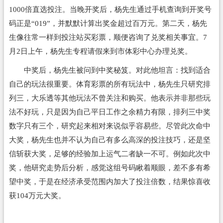
1000倍直选投注。当晚开奖后，杨先生通过手机查询到开奖号
码正是“019”，并默默计算出奖金超过百万元。第二天，杨先
生像往常一样到投注站买彩票，顺便咨询了兑奖相关事宜。7
月2日上午，杨先生专程请假来到市体彩中心办理兑奖。
中奖后，杨先生被问到中奖秘笈。对此他坦言：找到适合
自己的玩法很重要。体育彩票的所有玩法中，杨先生只研究排
列三，大乐透等其他玩法不曾关注和购买。他表示并非那些玩
法不好玩，只是因为自己平日工作之余精力有限，排列三中奖
数字只有三个，研究起来相对来说似乎容易些。尽管此次命中
大奖，杨先生也并不认为自己有多么高深的投注技巧，还是坚
信斩获大奖，足够的经验加上运气二者缺一不可。例如此次中
奖，他研究走势后分析，感觉这组号码瞅着顺眼，差不多有希
望中奖，于是在经济承受范围内加大了投注倍数，结果惊喜收
获104万元大奖。