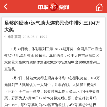
足够的经验+运气助大连彩民命中排列三104万
大奖
中华彩票网
2018-07-11 15:27
6月30日晚，体彩排列三第18174期开奖，全国共开出直选
奖3745注,单注奖金1040元。幸运的是，位于大连市旅顺口区
水师营大赢家彩票的体彩第02020号投注站中出1000注排列三
直选奖。
7月2日，随着大奖得主现身市体彩中心领取奖金，104万
元排列三大奖确认为一人所中，并非合彩。大奖得主杨先生
（化姓）今年三十多岁，领奖时向工作人员出示了4张中奖彩
票，彩票为从6月30日17时26分起先后出票，所选择的号码
为“019”，每张彩票均为250倍直选投注，4张彩票总计进行