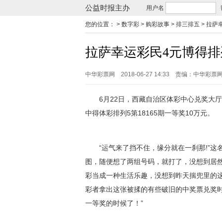
公益时报主办
用户名
您的位置：
> 数字彩 > 购彩故事 > 排三排五 >
拉萨
拉萨幸运彩民4元博得排
中华彩票网
2018-06-27 14:33
责编：中华彩票
6月22日，西藏自治区体彩中心兑奖大厅
中得体彩排列5第18165期一等奖10万元。
“运气来了挡不住，缘分就在一刹那!”这名
图，随便想了两组号码，就打了，没想到居然
彩当成一种生活乐趣，没想到昨天揣兜里的
彩者拿出这张被揉的有些破旧的中奖票兑奖
一等奖的时候了！”