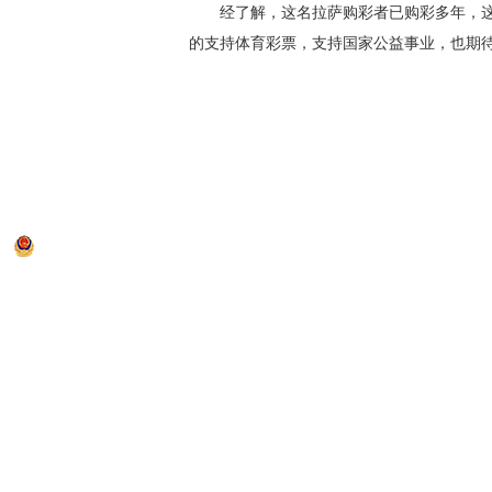
经了解，这名拉萨购彩者已购彩多年，这次
的支持体育彩票，支持国家公益事业，也期待