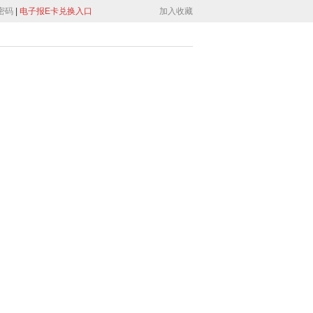
密码
|
电子报E卡兑换入口
加入收藏