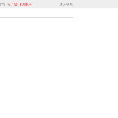
密码
|
电子报E卡兑换入口
加入收藏