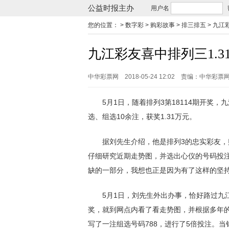
公益时报主办
用户名
您的位置：
> 数字彩 > 购彩故事 > 排三排五 >
九江彩
九江彩友喜中排列三1.3
中华彩票网
2018-05-24 12:02
责编：中华彩票
5月1日，随着排列3第18114期开奖，九
选、组选10余注，获奖1.31万元。
据刘先生介绍，他是排列3的忠实彩友，购
仔细研究近期走势图，并选出心仪的号码投
缺的一部分，我想也正是因为有了这样的坚持
5月1日，刘先生外出办事，恰好路过九江市
奖，就到网点内看了看走势图，并根据多年的
写了一注组选号码788，进行了5倍投注。