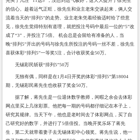
先买了几注 “11选5”，没想到运气极好，这大大提升了徐先生
的信心。趁着运气正旺，徐先生和业主老朱交谈起来，俩人交
流着当天的“排列5”的走势。业主老朱凭着经验适时给了些意
见，徐先生觉得特别有道理，就把投注号码中最后一位的“5”改
成了“3”，并投注了5倍。 机会总是会留给有准备的人，当
晚“排列5”开出的号码与徐先生所投注的号码一丝不差，徐先生
喜获体彩“排列5”一等奖5注，合计收获奖金50万。
无锡彩民斩获“排列5”50万
无独有偶，同样是在1月4日开奖的体彩“排列5”第18004
期，无锡彩民蒋先生也收获了奖金50万。
据了解，蒋先生是一位退休数学教师，闲暇之余会去体彩
网点里买上几张彩票。他把每一期的号码都仔细记在本子上，
研究其规律。当天下午，他也是老时间去了体彩网点，买了自
己研究好的数字，并进行了5倍倍投。当晚开奖乐坏了蒋先
生，第二天就带着妻子去无锡体彩中心领奖。蒋先生说，他一