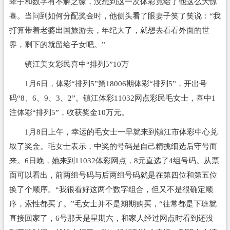
辈子和数字有不解之缘，没想到这一次体彩竟给了他这么大惊
喜。当问到如何分配奖金时，他侧头看了眼妻子笑了笑说：“我
打算带着老婆出国旅游去，年纪大了，就想去看看外面的世
界，剩下的就留给子女吧。”
镇江美女彩民喜中“排列5”10万
1月6日，体彩“排列5”第18006期体彩“排列5”，开出号
码“8、6、9、3、2”。镇江体彩11032网点彩民毛女士，喜中1
注体彩“排列5”，收获奖金10万元。
1月8日上午，幸运的毛女士一早就来到镇江市体彩中心兑
取了奖金。毛女士表示，中奖的号码是自己精挑细选后守号而
来。6日晚，她来到11032体彩网点，8元直选了4组号码。从票
面可以看出，前两组号码与后两组号码就是在第四位和第五位
换了个顺序。“我很看好这两个数字组合，但又不是很确定顺
序，索性都买了。”毛女士并不是期期购买，“往常都是下班就
直接回家了，6号那天是星期六，和家人经过网点时看到还没