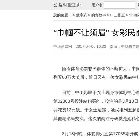
公益时报主办
用户名
您的位置：
> 数字彩 > 购彩故事 > 排三排五 >
“巾帼
“巾帼不让须眉” 女彩民
中华彩票网
2017-04-06 16:33
责编：中华彩票
随着体育彩票彩民群体的不断扩大，中奖的
列五60万大奖后，近日又有一位女彩民命中排
日前，中奖彩民于女士现身市体彩中心领奖。
第02363号投注站购买的，投注的是3月13
共花费12元钱。于女士透露，她买排列五起
其他老彩民交流。这次的两注号码就是她精
3月13日晚，体彩排列五第17065期开