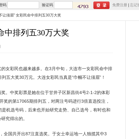
密码
验证码
免费注册
|
忘记
不让须眉” 女彩民命中排列五30万大奖
命中排列五30万大奖
网
女彩民也越来越多。在3月中旬，大连市一女彩民命中排
列五大奖30万元。大连女彩民当真是“巾帼不让须眉”！
中奖彩票是她在位于甘井子区新昌街4号2-1-2的体彩
日开奖的第17065期排列五，对两注号码进行3倍直选投注，
初是机选号码，后来也开始研究走势、自己选号，有时也和
心研究得出的。
奖，全国共开出87注直选奖。于女士幸运地一人独揽其中3