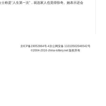
女士称是“人生第一次”，就连家人也觉得惊奇。她表示还会
京ICP备19052864号-4
京公网安备 11010502046542号
©2004-2016 china-lottery.net 版权所有