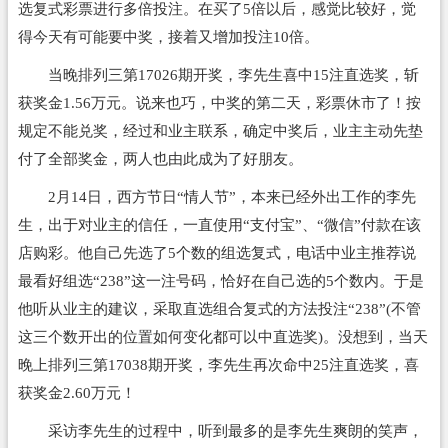
选复式彩票进行多倍投注。在买了5倍以后，感觉比较好，觉
得今天有可能要中奖，接着又增加投注10倍。
当晚排列三第17026期开奖，李先生喜中15注直选奖，斩
获奖金1.56万元。说来也巧，中奖的第二天，彩票休市了！按
规定不能兑奖，经过和业主联系，确定中奖后，业主主动先垫
付了全部奖金，两人也由此成为了好朋友。
2月14日，西方节日“情人节”，本来已经外出工作的李先
生，出于对业主的信任，一直使用“支付宝”、“微信”付款在该
店购彩。他自己先选了5个数的组选复式，电话中业主推荐说
最看好组选“238”这一注号码，恰好在自己选的5个数内。于是
他听从业主的建议，采取直选组合复式的方法投注“238”(不管
这三个数开出的位置如何变化都可以中直选奖)。没想到，当天
晚上排列三第17038期开奖，李先生再次命中25注直选奖，喜
获奖金2.60万元！
采访李先生的过程中，听到最多的是李先生爽朗的笑声，