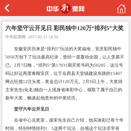
六年坚守云开见日 彩民独中120万“排列5”大奖
中华彩票网
2017-02-15 14:34
安徽安庆历来是“排列5”玩法的大奖福地，安庆彩民独中
5050万创下了玩法最高纪录，曾经一度轰动全国，让人羡慕不
已。2月7日晚，“排列5”第17031期开奖号码为50205，这注号
码让好运再度眷顾安庆，位于岳西县天堂镇建设东路的15407
网点狂揽12注头奖，奖金总计120万元。2月9日上午，大奖得
主宋先生(化名)独自一人现身省体彩中心，领取了属于自己的
新年大奖，畅谈起他意外的中奖经历。
坚守六年云开见日
在省中心兑奖室，据宋先生自己介绍，他买体彩已有十年
时间，特别钟情排列3、5这两个玩法，自感这个玩法非常有