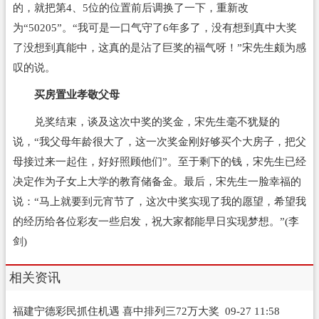
的，就把第4、5位的位置前后调换了一下，重新改
为“50205”。“我可是一口气守了6年多了，没有想到真中大奖
了没想到真能中，这真的是沾了巨奖的福气呀！”宋先生颇为感
叹的说。
买房置业孝敬父母
兑奖结束，谈及这次中奖的奖金，宋先生毫不犹疑的
说，“我父母年龄很大了，这一次奖金刚好够买个大房子，把父
母接过来一起住，好好照顾他们”。至于剩下的钱，宋先生已经
决定作为子女上大学的教育储备金。最后，宋先生一脸幸福的
说：“马上就要到元宵节了，这次中奖实现了我的愿望，希望我
的经历给各位彩友一些启发，祝大家都能早日实现梦想。”(李
剑)
相关资讯
福建宁德彩民抓住机遇 喜中排列三72万大奖
09-27 11:58