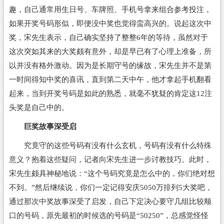
趣，自己通常用生日号、车牌照、手机号拿来组合参考投注，
如果开奖号码形似，即便没中奖也觉得蛮高兴的。说起这次中
奖，宋先生表示，自己确实坚持了整整6年的等待，虽然对于
这次突如其来的大奖颇有意外，却是早已有了心理上准备，所
以并没有格外激动。因为是长期守号的缘故，宋先生并不是第
一时间得知中奖的喜讯，直到第二天中午，他才拿起手机翻看
起来，当到开奖号码是如此的熟悉，就毫不犹疑的肯定这12注
头奖是自己中的。
巨奖故事深受启
究竟守的这些号码有没有什么玄机，号码有没有什么特殊
意义？抱着这些疑问，记者向宋先生进一步讨教技巧。此时，
宋先生颇具神秘地说：“这个号码究竟是怎么中的，你们绝对想
不到。”然后继续说，你们一定记得安庆5050万排列5大奖吧，
通过那次中奖故事深受了启发，自己下定决心要守几组比较顺
口的号码，原先最初的时候选的号码是“50250”，总感觉怪怪