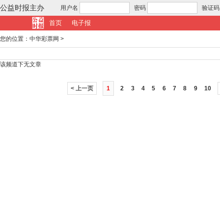
公益时报主办
用户名
密码
验证码
首页
电子报
您的位置：
中华彩票网
>
该频道下无文章
< 上一页
1
2
3
4
5
6
7
8
9
10