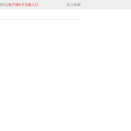
密码
|
电子报E卡兑换入口
加入收藏