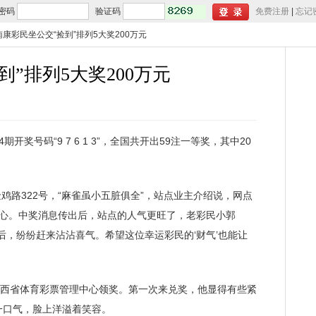
密码
验证码
免费注册
|
忘记
康彩民坐公交“捡到”排列5大奖200万元
”排列5大奖200万元
奖号码“9 7 6 1 3”，全国共开出59注一等奖，其中20
鸡路322号，“麻雀虽小五脏俱全”，站点业主介绍说，网点
开心。中奖消息传出后，站点的人气更旺了，老彩民小郭
后，纷纷赶来沾沾喜气。希望这位幸运彩民的‘财气’也能让
西省体育彩票管理中心领奖。第一次来兑奖，他显得有些紧
一口气，脸上洋溢着笑容。