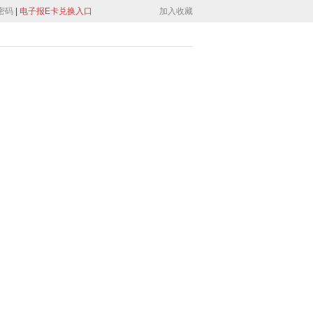
密码
|
电子报E卡兑换入口
加入收藏