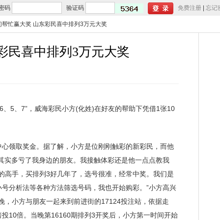
密码
验证码
免费注册
|
忘记
们帮忙赢大奖 山东彩民喜中排列3万元大奖
彩民喜中排列3万元大奖
、5、7”，威海彩民小方(化姓)在好友的帮助下凭借1张10
。
心领取奖金。据了解，小方是位刚刚触彩的新彩民，而他
其实多亏了我身边的朋友。我接触体彩还是他一点点教我
3的高手，买排列3好几年了，选号很准，经常中奖。我们是
小号分析法等各种方法筛选号码，我也开始购彩。”小方高兴
晚，小方与朋友一起来到前进街的17124投注站，依据走
并倍投10倍。当晚第16160期排列3开奖后，小方第一时间开始