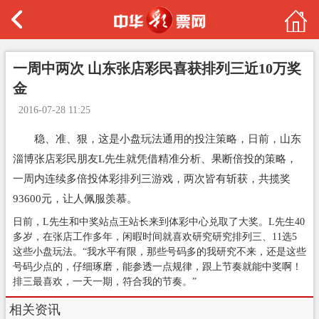
一周中两次 山东张店彩民喜获排列三近10万奖
金
2016-07-28 11:25
稳、准、狠，这是小盘玩法通用的投注策略，日前，山东
淄博张店彩民朋友L先生就凭借精准分析、果断倍投的策略，
一周内连续多倍投体彩排列三游戏，两次皆有斩获，共揽奖
93600元，让人佩服羡慕。
日前，L先生和中奖站点王站长来到体彩中心兑取了大奖。L先生40
多岁，在张店工作多年，闲暇时间就喜欢研究研究排列三、11选5
这些小盘玩法。“我水平有限，那些号码多的我研究不来，还是这些
号码少点的，仔细琢磨，能参透一点规律，跟上节奏就能中奖啊！
排三最喜欢，一天一期，符合我的节奏。”
相关资讯