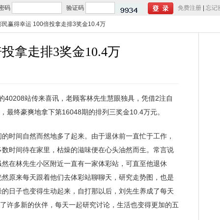
密码
验证码
免费注册
|
忘记
民赢得幸运 100倍投拿走排3奖金10.4万
投拿走排3奖金10.4万
40208站传来喜讯，老顾客林先生慧眼独具，凭借2注自
最终豪爽地拿下第16048期的排列三奖金10.4万元。
的时间自然而然地多了起来。由于退休前一直忙于工作，
多数时间待在家里，枯燥的滋味便在心头油然而生。常言说
虽然在林先生小区附近一直有一家体彩站，可直至他退休
恍然原来每天跟着他们去体彩站聊聊天，研究走势图，也是
燥的日子也变得生动起来，自打那以后，刘先生养成了每天
识了许多新的伙伴，每天一起研究讨论，生活也变得更加的五