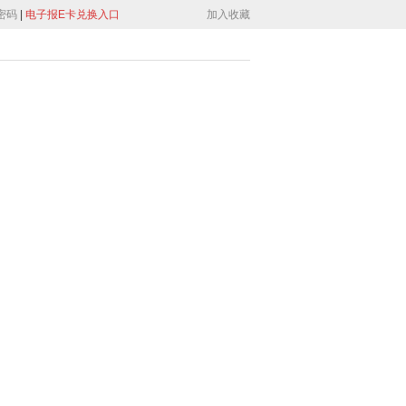
密码
|
电子报E卡兑换入口
加入收藏