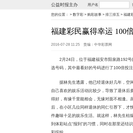
公益时报主办
用户名
您的位置：
> 数字彩 > 购彩故事 > 排三排五 >
福建彩
福建彩民赢得幸运 100倍
2016-07-28 11:25
责编：中华彩票网
2月24日，位于福建福安市阳泉路192号的
选号码，其中最看好的号码进行了100倍投注，
据林先生透露，他已经退休好几年，空闲
自己喜欢的娱乐活动比较少，导致了退休后
得好，有缘千里能相会，无缘对面不相逢。
后，在小区几位同样退休的同仁引荐下，才
件趣味十足的娱乐生活。就这样，林先生枯
到体彩站点“报到”的习惯，同时在那里还结
彩缤纷。