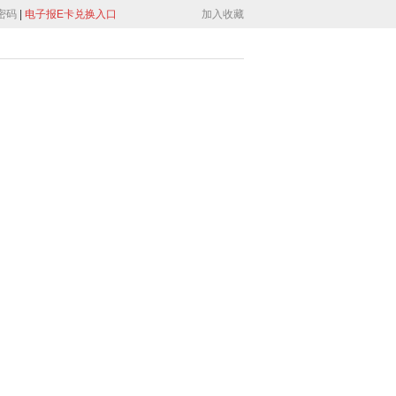
密码
|
电子报E卡兑换入口
加入收藏