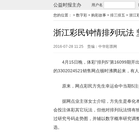
公益时报主办
用户名
您的位置：
> 数字彩 > 购彩故事 > 排三排五 >
浙江
浙江彩民钟情排列玩法 
2016-07-28 11:25
责编：中华彩票网
4月15日晚，体彩“排列5”第16099期开出奖
的3302024521销售网点顿时沸腾起来，有
原来，网点彩民方先生幸运命中当期5注排五
据网点业主张女士介绍，方先生是奉化本
会投注体彩其它玩法，但他对排列玩法情有
过研究号码走势图，并辅以数字概率研究调
选。