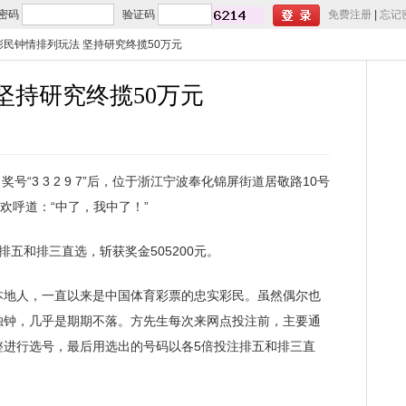
密码
验证码
免费注册
|
忘记
彩民钟情排列玩法 坚持研究终揽50万元
坚持研究终揽50万元
号“3 3 2 9 7”后，位于浙江宁波奉化锦屏街道居敬路10号
人欢呼道：“中了，我中了！”
和排三直选，斩获奖金505200元。
地人，一直以来是中国体育彩票的忠实彩民。虽然偶尔也
独钟，几乎是期期不落。方先生每次来网点投注前，主要通
整进行选号，最后用选出的号码以各5倍投注排五和排三直