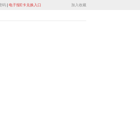
密码
|
电子报E卡兑换入口
加入收藏