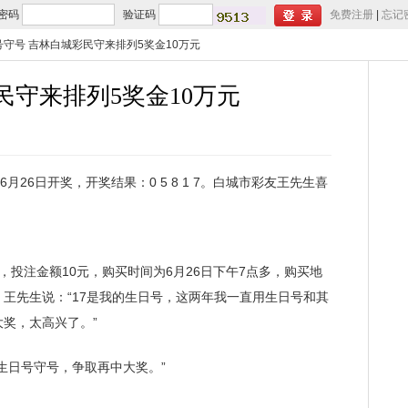
密码
验证码
免费注册
|
忘记
号守号 吉林白城彩民守来排列5奖金10万元
民守来排列5奖金10万元
月26日开奖，开奖结果：0 5 8 1 7。白城市彩友王先生喜
注金额10元，购买时间为6月26日下午7点多，购买地
投注站。王先生说：“17是我的生日号，这两年我一直用生日号和其
奖，太高兴了。”
日号守号，争取再中大奖。”