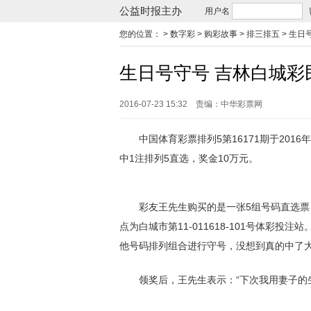
公益时报主办
用户名
您的位置：
> 数字彩 > 购彩故事 > 排三排五 >
生日
生日号守号 吉林白城彩
2016-07-23 15:32
责编：中华彩票网
中国体育彩票排列5第16171期于2016年6
中1注排列5直选，奖金10万元。
彩友王先生购买的是一张5组号码直选票，投
点为白城市第11-011618-101号体彩
他号码排列组合进行守号，没想到真的中了大
领奖后，王先生表示：“下次我用妻子的生