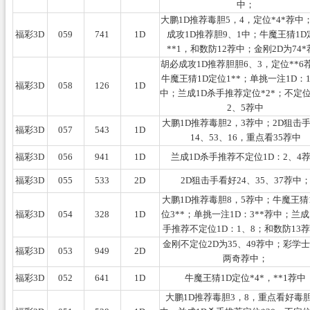
中；
大鹏1D推荐毒胆5，4，定位*4*荐中
福彩3D
059
741
1D
成攻1D推荐胆9、1中；牛魔王猜1D
**1，和数防12荐中；金刚2D为74*
胡必成攻1D推荐胆胆6、3，定位**6
牛魔王猜1D定位1**；单挑一注1D：1
福彩3D
058
126
1D
中；兰成1D杀手推荐定位*2*；不定位
2、5荐中
大鹏1D推荐毒胆2，3荐中；2D狙击
福彩3D
057
543
1D
14、53、16，重点看35荐中
福彩3D
056
941
1D
兰成1D杀手推荐不定位1D：2、4
福彩3D
055
533
2D
2D狙击手看好24、35、37荐中
大鹏1D推荐毒胆8，5荐中；牛魔王猜
福彩3D
054
328
1D
位3**；单挑一注1D：3**荐中；兰成
手推荐不定位1D：1、8；和数防13
金刚不定位2D为35、49荐中；彩学
福彩3D
053
949
2D
两奇荐中；
福彩3D
052
641
1D
牛魔王猜1D定位*4*，**1荐中
大鹏1D推荐毒胆3，8，重点看好毒胆