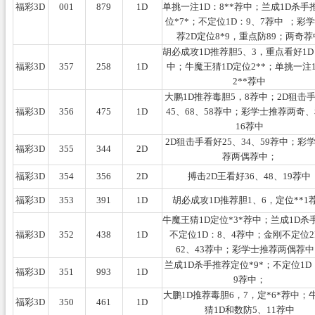
福彩3D
001
879
1D
单挑一注1D：8**荐中；兰成1D杀手
位*7*；不定位1D：9、7荐中 ；彩
荐2D定位8*9，重点防89；两奇荐
胡必成攻1D推荐胆5、3，重点看好1D
福彩3D
357
258
1D
中；牛魔王猜1D定位2**；单挑一注
2**荐中
大鹏1D推荐毒胆5，8荐中；2D狙击
福彩3D
356
475
1D
45、68、58荐中；彩学士推荐两奇
16荐中
2D狙击手看好25、34、59荐中；彩
福彩3D
355
344
2D
荐两偶荐中；
福彩3D
354
356
2D
搏击2D王看好36、48、19荐中
福彩3D
353
391
1D
胡必成攻1D推荐胆1、6，定位**1
牛魔王猜1D定位*3*荐中；兰成1D杀
福彩3D
352
438
1D
不定位1D：8、4荐中；金刚不定位2
62、43荐中；彩学士推荐两偶荐
兰成1D杀手推荐定位*9*；不定位1D
福彩3D
351
993
1D
9荐中；
大鹏1D推荐毒胆6，7，定*6*荐中；
福彩3D
350
461
1D
猜1D和数防5、11荐中