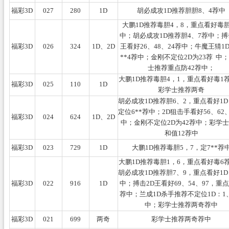
福彩3D
027
280
1D
胡必成攻1D推荐胆胆8、4荐中
大鹏1D推荐毒胆4，8，重点看好毒胆
中；胡必成攻1D推荐胆4、7荐中；搏
福彩3D
026
324
1D、2D
王看好26、48、24荐中；牛魔王猜1
**4荐中；金刚不定位2D为23荐 中
士推荐重点防42荐中；
大鹏1D推荐毒胆4，1，重点看好毒1
福彩3D
025
110
1D
彩学士推荐两奇
胡必成攻1D推荐胆6、2，重点看好1D
定位6**荐中；2D狙击手看好56、62、
福彩3D
024
624
1D、2D
中；金刚不定位2D为42荐中；彩学
和值12荐中
福彩3D
023
729
1D
大鹏1D推荐毒胆5，7，定7**荐
大鹏1D推荐毒胆1，6，重点看好毒6
胡必成攻1D推荐胆7、9，重点看好1D
福彩3D
022
916
1D
中；搏击2D王看好69、54、97，重点
荐中；兰成1D杀手推荐不定位1D：1
中；彩学士推荐两奇荐中
福彩3D
021
699
两奇
彩学士推荐两奇荐中