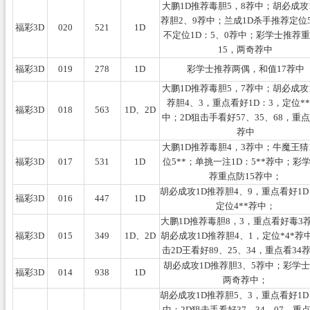
大鹏1D推荐毒胆5，8荐中；胡必成攻
荐胆2、9荐中；兰成1D杀手推荐定位5
福彩3D
020
521
1D
不定位1D：5、0荐中；彩学士推荐
15，两奇荐中
福彩3D
019
278
1D
彩学士推荐两偶，和值17荐中
大鹏1D推荐毒胆5，7荐中；胡必成攻
荐胆4、3，重点看好1D：3，定位**
福彩3D
018
563
1D、2D
中；2D狙击手看好57、35、68，重点
荐中
大鹏1D推荐毒胆4，3荐中；牛魔王猜
福彩3D
017
531
1D
位5**；单挑一注1D：5**荐中；彩
荐重点防15荐中；
胡必成攻1D推荐胆4、9，重点看好1D
福彩3D
016
447
1D
定位4**荐中；
大鹏1D推荐毒胆8，3，重点看好毒3
福彩3D
015
349
1D、2D
胡必成攻1D推荐胆4、1，定位*4*荐
击2D王看好89、25、34，重点看34
胡必成攻1D推荐胆3、5荐中；彩学
福彩3D
014
938
1D
两奇荐中；
胡必成攻1D推荐胆5、3，重点看好1D
中；2D狙击手看好37、34、07，重