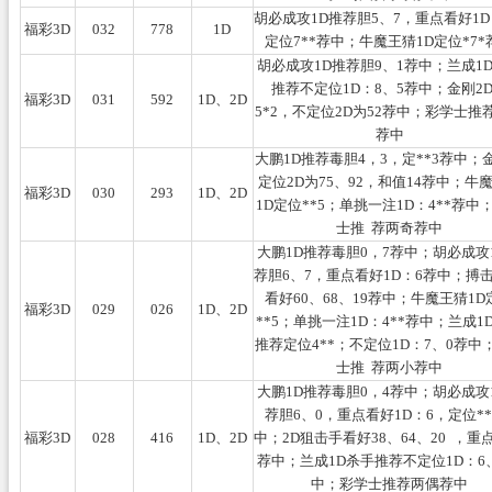
胡必成攻1D推荐胆5、7，重点看好1D
福彩3D
032
778
1D
定位7**荐中；牛魔王猜1D定位*7*
胡必成攻1D推荐胆9、1荐中；兰成1
推荐不定位1D：8、5荐中；金刚2
福彩3D
031
592
1D、2D
5*2，不定位2D为52荐中；彩学士推
荐中
大鹏1D推荐毒胆4，3，定**3荐中；
定位2D为75、92，和值14荐中；牛
福彩3D
030
293
1D、2D
1D定位**5；单挑一注1D：4**荐中
士推 荐两奇荐中
大鹏1D推荐毒胆0，7荐中；胡必成攻
荐胆6、7，重点看好1D：6荐中；搏击
看好60、68、19荐中；牛魔王猜1D
福彩3D
029
026
1D、2D
**5；单挑一注1D：4**荐中；兰成1
推荐定位4**；不定位1D：7、0荐中
士推 荐两小荐中
大鹏1D推荐毒胆0，4荐中；胡必成攻
荐胆6、0，重点看好1D：6，定位**
福彩3D
028
416
1D、2D
中；2D狙击手看好38、64、20 ，重点
荐中；兰成1D杀手推荐不定位1D：6
中；彩学士推荐两偶荐中