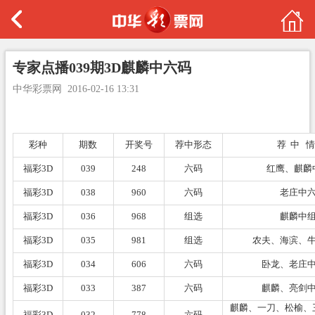
专家点播039期3D麒麟中六码
中华彩票网
2016-02-16 13:31
彩种
期数
开奖号
荐中形态
荐 中 情
福彩3D
039
248
六码
红鹰、麒麟
福彩3D
038
960
六码
老庄中
福彩3D
036
968
组选
麒麟中
福彩3D
035
981
组选
农夫、海滨、
福彩3D
034
606
六码
卧龙、老庄
福彩3D
033
387
六码
麒麟、亮剑
麒麟、一刀、松榆、
福彩3D
032
778
六码