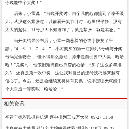
今晚能中个大奖！”
后来，小孟说：“当晚开奖时，自个儿的心都提到了嗓子眼
儿，从没这么紧张过，以前看开奖节目时，心里很平静，没有
太大的起伏，11号那天不知道咋了，就是紧张，就是着急。”
当开奖结果公布后，小孟一颗悬着的心终于恢复了平
静，“4 6 1 7 4 ”，小孟购买的第一注排列5号码与开奖
号码完全吻合，“怪不得那么激动，原来是自己要中大奖，哈哈
哈！”兑奖时，他依旧难掩自己兴奋的心情，“买了这么多年排
列5，还真是第一次中奖，这让我对自己的选号技巧越来越有
信心了。今后，还是会继续支持体育彩票，说不定哪天就能中
个大乐透一等奖呢，哈哈哈！”
相关资讯
福建宁德彩民抓住机遇 喜中排列三72万大奖
09-27 11:58
小身材有大能量 镇江刘大娘中得体彩“排列5”110万
09-27