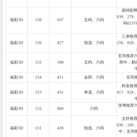
易得彩网0
038、27
福彩3D
158
037
五码、六码
码023
三弟推荐2
福彩3D
156
827
组选、六码
256、82
玄羽推荐六
福彩3D
155
188
五码、六码
荐中；易得
福彩3D
154
411
金胆、六码
玄羽推
柯圣推荐7
福彩3D
153
451
单选、六码
417、92
张博推荐六
福彩3D
152
660
六码
文轩推荐0
036，16
福彩3D
151
430
组选、六码
中；玄羽推