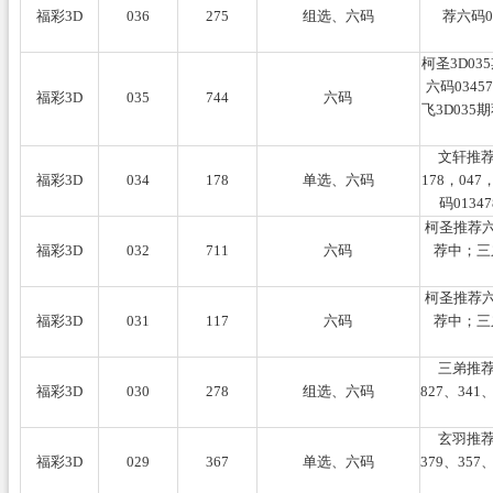
福彩3D
036
275
组选、六码
荐六码0
柯圣3D03
六码0345
福彩3D
035
744
六码
飞3D035
文轩推荐0
福彩3D
034
178
单选、六码
178，04
码013
柯圣推荐六
福彩3D
032
711
六码
荐中；三
柯圣推荐六
福彩3D
031
117
六码
荐中；三
三弟推荐2
福彩3D
030
278
组选、六码
827、34
玄羽推荐0
福彩3D
029
367
单选、六码
379、35