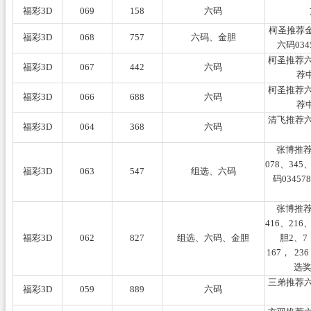
福彩3D
069
158
六码
柯圣推荐金
福彩3D
068
757
六码、金胆
六码03
柯圣推荐六
福彩3D
067
442
六码
荐
柯圣推荐六
福彩3D
066
688
六码
荐
清飞推荐六
福彩3D
064
368
六码
张博推荐0
078、34
福彩3D
063
547
组选、六码
码0345
张博推荐2
416、21
福彩3D
062
827
组选、六码、金胆
胆2、7
167， 23
选奖
三弟推荐六
福彩3D
059
889
六码