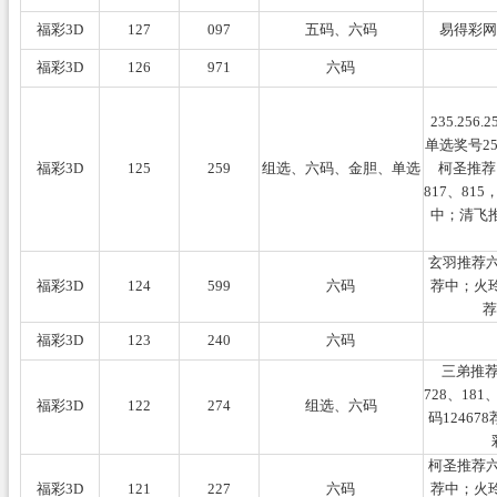
福彩3D
127
097
五码、六码
易得彩网
福彩3D
126
971
六码
235.256.2
单选奖号25
福彩3D
125
259
组选、六码、金胆、单选
柯圣推荐1
817、81
中；清飞推
玄羽推荐六
福彩3D
124
599
六码
荐中；火玲
荐
福彩3D
123
240
六码
三弟推荐7
728、18
福彩3D
122
274
组选、六码
码1246
柯圣推荐六
福彩3D
121
227
六码
荐中；火玲