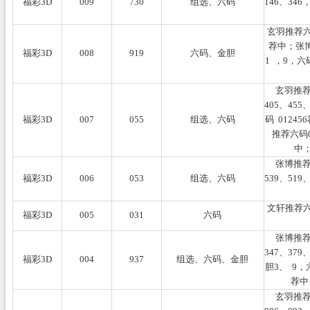
福彩3D
009
730
组选、六码
146、34
玄羽推荐六
荐中；张博
福彩3D
008
919
六码、金胆
1 ，9，六
玄羽推荐1
405、45
福彩3D
007
055
组选、六码
码 0124
推荐六码0
中；
张博推荐5
福彩3D
006
053
组选、六码
539、51
文轩推荐六
福彩3D
005
031
六码
张博推荐0
347、37
福彩3D
004
937
组选、六码、金胆
胆3、 9，
荐中
玄羽推荐2