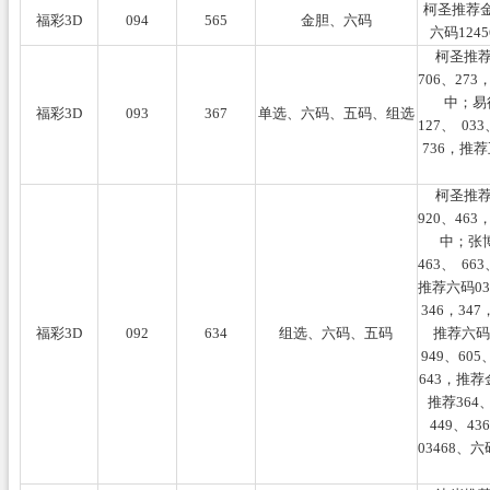
柯圣推荐金
福彩3D
094
565
金胆、六码
六码124
柯圣推荐3
706、27
中；易得
福彩3D
093
367
单选、六码、五码、组选
127、 03
736，推荐
柯圣推荐3
920、46
中；张博
463、 66
推荐六码03
346，34
福彩3D
092
634
组选、六码、五码
推荐六码1
949、60
643，推荐
推荐364、
449、4
03468、