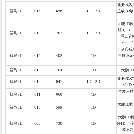
胡必成攻
福彩3D
016
656
1D、2D
兰成1D杀
大鹏1D
胆0、8，
福彩3D
015
207
1D、2D
重点看0
中；兰
：胡必成攻
福彩3D
014
402
1D
手推荐定位
福彩3D
013
764
1D
大鹏1
胡必成攻
福彩3D
012
047
1D、2D
位1D
牛魔王猜
福彩3D
011
660
1D
大鹏1D
福彩3D
010
599
1D
大鹏1D
福彩3D
009
730
1D
好1D：7
荐不定