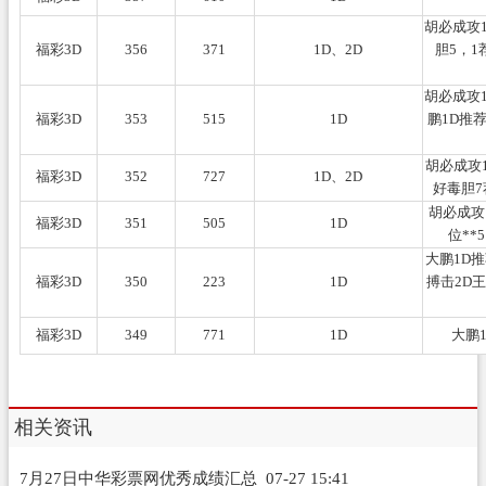
胡必成攻1
福彩3D
356
371
1D、2D
胆5，1
胡必成攻1
福彩3D
353
515
1D
鹏1D推
胡必成攻
福彩3D
352
727
1D、2D
好毒胆7
胡必成攻
福彩3D
351
505
1D
位**
大鹏1D推
福彩3D
350
223
1D
搏击2D王
福彩3D
349
771
1D
大鹏
相关资讯
7月27日中华彩票网优秀成绩汇总
07-27 15:41