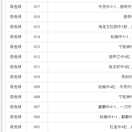
双色球
017
牛亮中3+1，朋哥
双色球
016
朋哥
双色球
015
海龙王红胆中1胆
双色球
014
松榆中5+1
双色球
013
宁彩神
双色球
012
陆甲乙中4红
双色球
011
徐文轩中4红
双色球
010
亮剑
双色球
009
松榆中4红，牛亮
双色球
008
宁彩神
双色球
007
麒麟中4+1，一刀
双色球
006
松榆中4+1，麒麟
双色球
005
红蓝中4红