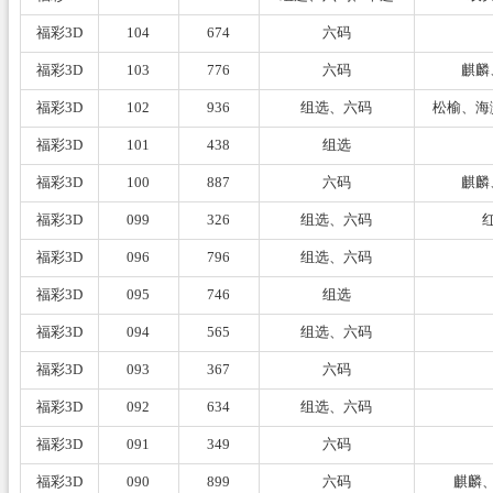
福彩3D
104
674
六码
福彩3D
103
776
六码
麒麟
福彩3D
102
936
组选、六码
松榆、海
福彩3D
101
438
组选
福彩3D
100
887
六码
麒麟
福彩3D
099
326
组选、六码
福彩3D
096
796
组选、六码
福彩3D
095
746
组选
福彩3D
094
565
组选、六码
福彩3D
093
367
六码
福彩3D
092
634
组选、六码
福彩3D
091
349
六码
福彩3D
090
899
六码
麒麟