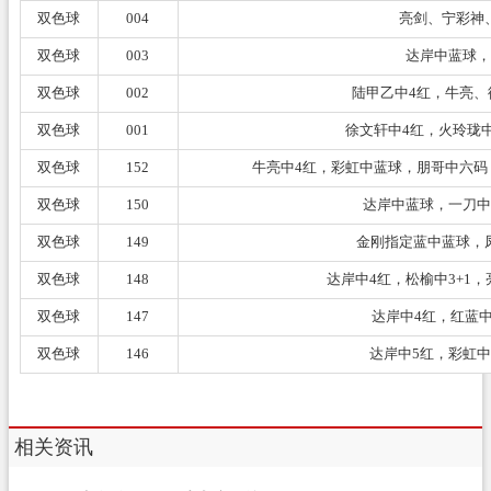
双色球
004
亮剑、宁彩神
双色球
003
达岸中蓝球
双色球
002
陆甲乙中4红，牛亮
双色球
001
徐文轩中4红，火玲珑
双色球
1
52
牛亮中4红，彩虹中蓝球，朋哥中六
双色球
1
50
达岸中蓝球，一刀
双色球
1
49
金刚指定蓝中蓝球，
双色球
1
48
达岸中4红，松榆中3+1
双色球
1
47
达岸中4红，红蓝中
双色球
1
46
达岸中5红，彩虹中
相关资讯