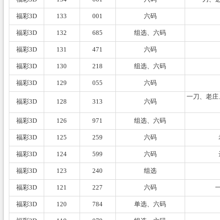
福彩3D
133
001
六码
福彩3D
132
685
组选、六码
福彩3D
131
471
六码
福彩3D
130
218
组选、六码
福彩3D
129
055
六码
一刀、老庄
福彩3D
128
313
六码
福彩3D
126
971
组选、六码
福彩3D
125
259
六码
福彩3D
124
599
六码
福彩3D
123
240
组选
福彩3D
121
227
六码
福彩3D
120
784
单选、六码