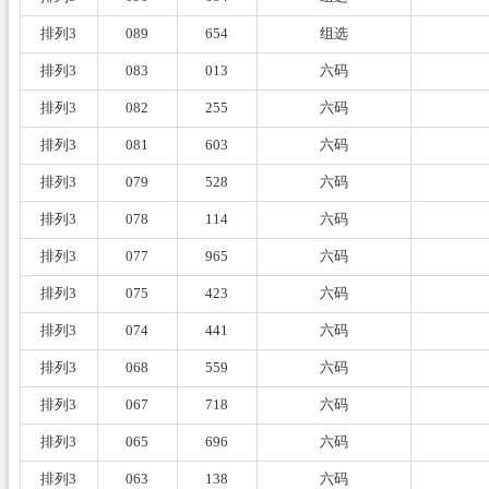
排列3
089
654
组选
排列3
083
013
六码
排列3
082
255
六码
排列3
081
603
六码
排列3
079
528
六码
排列3
078
114
六码
排列3
077
965
六码
排列3
075
423
六码
排列3
074
441
六码
排列3
068
559
六码
排列3
067
718
六码
排列3
065
696
六码
排列3
063
138
六码