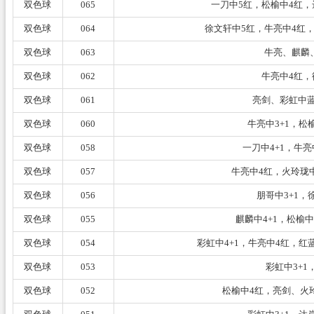
双色球
065
一刀中5红，松榆中4红
双色球
064
徐文轩中5红，牛亮中4红
双色球
063
牛亮、麒麟
双色球
062
牛亮中4红
双色球
061
亮剑、彩虹中
双色球
060
牛亮中3+1，
双色球
058
一刀中4+1，牛亮
双色球
057
牛亮中4红，火玲珑
双色球
056
朋哥中3+1
双色球
055
麒麟中4+1，松榆
双色球
054
彩虹中4+1，牛亮中4红，红
双色球
053
彩虹中3+
双色球
052
松榆中4红，亮剑、火