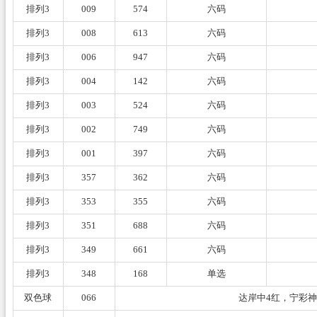
排列3
009
574
六码
排列3
008
613
六码
排列3
006
947
六码
排列3
004
142
六码
排列3
003
524
六码
排列3
002
749
六码
排列3
001
397
六码
排列3
357
362
六码
排列3
3
53
3
55
六码
排列3
3
51
6
88
六码
排列3
3
49
6
61
六码
排列3
3
48
1
68
单选
双色球
066
达岸中4红，宁彩