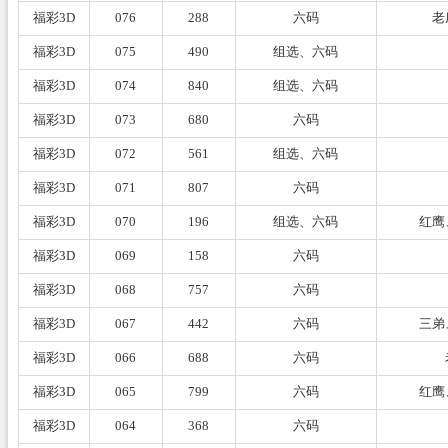
福彩3D
076
288
六码
老
福彩3D
075
490
组选、六码
福彩3D
074
840
组选、六码
福彩3D
073
680
六码
福彩3D
072
561
组选、六码
福彩3D
071
807
六码
福彩3D
070
196
组选、六码
红鹰
福彩3D
069
158
六码
福彩3D
068
757
六码
福彩3D
067
442
六码
三弟
福彩3D
066
688
六码
福彩3D
065
799
六码
红鹰
福彩3D
064
368
六码