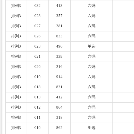
排列3
032
413
六码
排列3
028
357
六码
排列3
027
281
六码
排列3
026
833
六码
排列3
023
496
单选
排列3
021
339
六码
排列3
020
216
六码
排列3
019
914
六码
排列3
018
831
六码
排列3
013
412
六码
排列3
012
864
六码
排列3
011
318
六码
排列3
010
862
组选