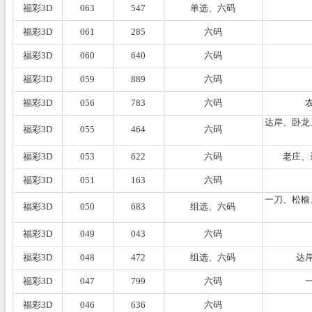
福彩3D
063
547
单选、六码
福彩3D
061
285
六码
福彩3D
060
640
六码
福彩3D
059
889
六码
福彩3D
056
783
六码
达岸、卧龙
福彩3D
055
464
六码
福彩3D
053
622
六码
老庄、
福彩3D
051
163
六码
一刀、松榆
福彩3D
050
683
组选、六码
福彩3D
049
043
六码
福彩3D
048
472
组选、六码
达
福彩3D
047
799
六码
福彩3D
046
636
六码