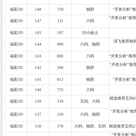
福彩3D
148
750
独胆
“开奖分析”
“开奖分析”推荐
福彩3D
147
331
六码
福彩3D
145
197
3D小贴士
清飞推荐独
福彩3D
144
980
六码、独胆
福彩3D
143
880
六码
“开奖分析”推荐
“开奖分析”推
福彩3D
142
360
独胆
福彩3D
141
812
独胆
“开奖分析”
福彩3D
140
755
六码
精选推荐五码02
福彩3D
139
339
五码、六码
“开奖分析”推
福彩3D
137
239
六码、独胆
福彩3D
136
378
六码、独胆、五码
精选推荐五码23
“开奖分析”推