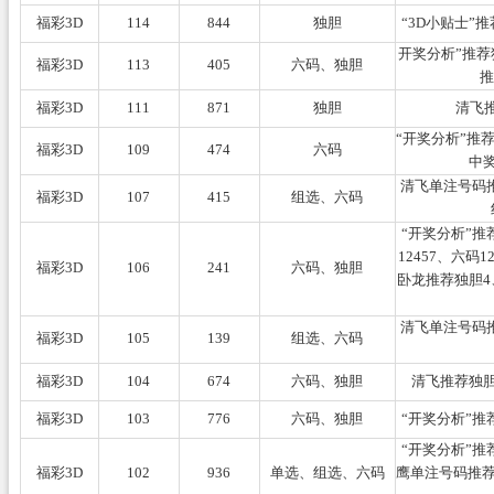
福彩3D
114
844
独胆
“3D小贴士”
开奖分析”推荐
福彩3D
113
405
六码、独胆
推
福彩3D
111
871
独胆
清飞
“开奖分析”推荐
福彩3D
109
474
六码
中奖
清飞单注号码推
福彩3D
107
415
组选、六码
“开奖分析”推
12457、六码
福彩3D
106
241
六码、独胆
卧龙推荐独胆4
清飞单注号码推
福彩3D
105
139
组选、六码
福彩3D
104
674
六码、独胆
清飞推荐独胆
福彩3D
103
776
六码、独胆
“开奖分析”推
“开奖分析”推
福彩3D
102
936
单选、组选、六码
鹰单注号码推荐9