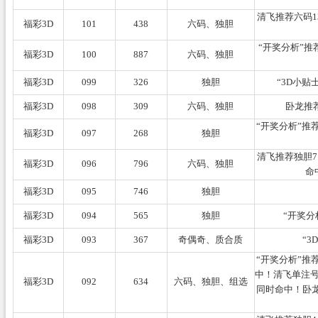
清飞推荐六码13
福彩3D
101
438
六码、独胆
“开奖分析”推
福彩3D
100
887
六码、独胆
福彩3D
099
326
独胆
“3D小
福彩3D
098
309
六码、独胆
卧龙推荐
“开奖分析”推
福彩3D
097
268
独胆
清飞推荐独胆7、
福彩3D
096
796
六码、独胆
命
福彩3D
095
746
独胆
福彩3D
094
565
独胆
“开奖分
福彩3D
093
367
奇偶奇、质合质
“
“开奖分析”推
中！清飞单注号
福彩3D
092
634
六码、独胆、组选
同时命中！卧龙