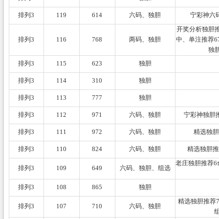
排列3
119
614
六码、独胆
宁彩神六码
开奖分析独胆推
排列3
116
768
两码、独胆
中、单注推荐6
独
排列3
115
623
独胆
排列3
114
310
独胆
排列3
113
777
独胆
排列3
112
971
六码、独胆
宁彩神独胆推
排列3
111
972
六码、独胆
精选独胆
排列3
110
824
六码、独胆
精选独胆推
老庄独胆推荐6
排列3
109
649
六码、独胆、组选
排列3
108
865
独胆
精选独胆推荐7
排列3
107
710
六码、独胆