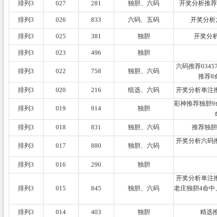
排列3
027
281
独胆、六码
开奖分析推荐
排列3
026
833
六码、五码
开奖分析
排列3
025
381
独胆
开奖分
排列3
023
496
独胆
六码推荐034
排列3
022
758
独胆、六码
推荐8
排列3
020
216
组选、六码
开奖分析单注推
彩神推荐独胆9
排列3
019
914
独胆
排列3
018
831
独胆、六码
推荐独胆
开奖分析六码推
排列3
017
880
独胆、六码
排列3
016
290
独胆
开奖分析单注推
排列3
015
845
独胆、六码
老庄独胆4命中
排列3
014
403
独胆
精选