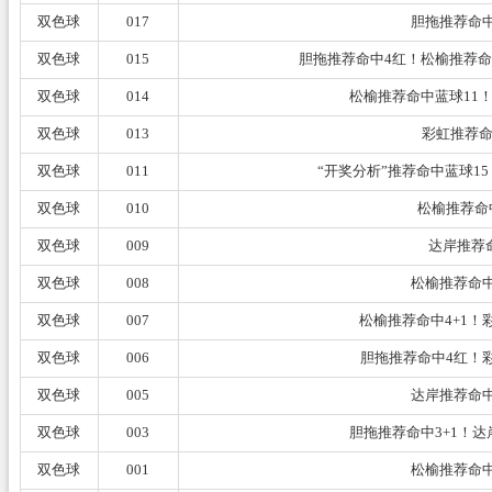
双色球
017
胆拖推荐命中
双色球
015
胆拖推荐命中4红！松榆推荐命
双色球
014
松榆推荐命中蓝球11
双色球
013
彩虹推荐命
双色球
011
“开奖分析”推荐命中蓝球1
双色球
010
松榆推荐命
双色球
009
达岸推荐
双色球
008
松榆推荐命中
双色球
007
松榆推荐命中4+1！
双色球
006
胆拖推荐命中4红！
双色球
005
达岸推荐命中
双色球
003
胆拖推荐命中3+1！达
双色球
001
松榆推荐命中