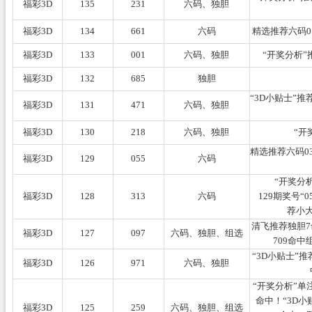
福彩3D
135
231
六码、独胆
福彩3D
134
661
六码
精选推荐六码0
福彩3D
133
001
六码、独胆
“开奖分析”
福彩3D
132
685
独胆
“3D小贴士”推
福彩3D
131
471
六码、独胆
福彩3D
130
218
六码、独胆
“开
精选推荐六码0
福彩3D
129
055
六码
“开奖分
福彩3D
128
313
六码
129期奖号“0
荐小大
清飞推荐独胆
福彩3D
127
097
六码、独胆、组选
709命中
“3D小贴士”
福彩3D
126
971
六码、独胆
“开奖分析”单
命中！“3D
福彩3D
125
259
六码、独胆、组选