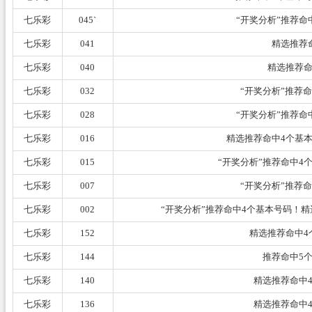
七乐彩
045`
“开奖分析”推荐命
七乐彩
041
精选推荐
七乐彩
040
精选推荐命
七乐彩
032
“开奖分析”推荐
七乐彩
028
“开奖分析”推荐命
七乐彩
016
精选推荐命中4个基
七乐彩
015
“开奖分析”推荐命中4
七乐彩
007
“开奖分析”推荐
七乐彩
002
“开奖分析”推荐命中4个基本号码！
七乐彩
1
52
精选推荐命中4
七乐彩
1
44
推荐命中5
七乐彩
1
40
精选推荐命中
七乐彩
1
36
精选推荐命中