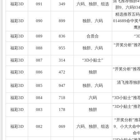
清飞推荐独胆4
福彩3D
091
349
六码、独胆、组选
胆9、六码03
精选推荐五码0
福彩3D
090
899
独胆、六码
014689命中
鹰
福彩3D
089
836
合质合
“
“开奖分析”推
福彩3D
088
955
独胆、六码
福彩3D
087
314
“3D小贴士”
“开奖分析”推
福彩3D
086
472
独胆
清飞推荐独
福彩3D
085
947
独胆、六码
福彩3D
084
718
六码
“3D小贴士”
“3D小贴士”
福彩3D
083
178
独胆
“开奖分析”推
福彩3D
082
069
六码、独胆、组选
9、小大大命中
命中
“3D小贴士”推