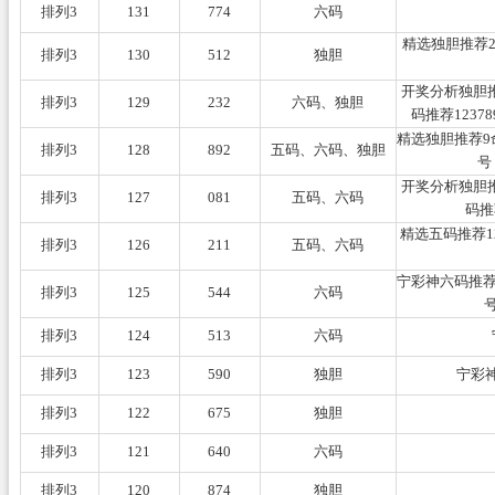
排列3
131
774
六码
精选独胆推荐
排列3
130
512
独胆
开奖分析独胆推
排列3
129
232
六码、独胆
码推荐1237
精选独胆推荐9命
排列3
128
892
五码、六码、独胆
号
开奖分析独胆推
排列3
127
081
五码、六码
码推
精选五码推荐1
排列3
126
211
五码、六码
宁彩神六码推荐2
排列3
125
544
六码
排列3
124
513
六码
排列3
123
590
独胆
宁彩
排列3
122
675
独胆
排列3
121
640
六码
排列3
120
874
独胆