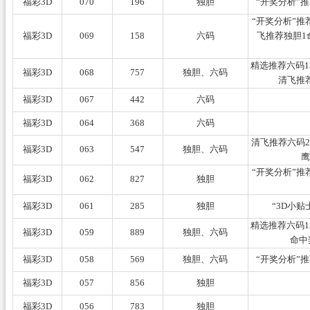
福彩3D
070
196
独胆
“开奖分析”
“开奖分析”推
福彩3D
069
158
六码
飞推荐独胆1
精选推荐六码1
福彩3D
068
757
独胆、六码
清飞推荐
福彩3D
067
442
六码
福彩3D
064
368
六码
清飞推荐六码2
福彩3D
063
547
独胆、六码
鹰
“开奖分析”推
福彩3D
062
827
独胆
福彩3D
061
285
独胆
“3D小
精选推荐六码12
福彩3D
059
889
独胆、六码
命中
福彩3D
058
569
独胆、六码
“开奖分析”
福彩3D
057
856
独胆
福彩3D
056
783
独胆