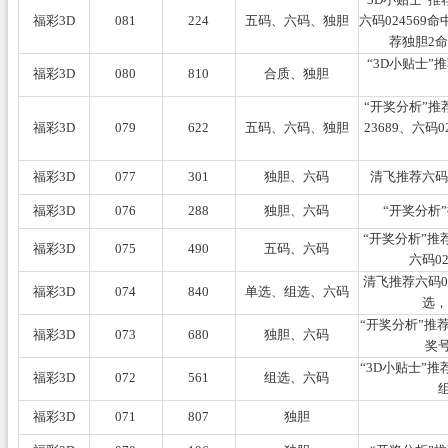
福彩3D
081
224
五码、六码、独胆
六码024569
荐独胆2命
“3D小贴士
福彩3D
080
810
合质、独胆
“开奖分析”推
福彩3D
079
622
五码、六码、独胆
23689、六码
福彩3D
077
301
独胆、六码
清飞推荐六码
福彩3D
076
288
独胆、六码
“开奖分析
“开奖分析”推荐
福彩3D
075
490
五码、六码
六码0
清飞推荐六码0
福彩3D
074
840
单选、组选、六码
选，
“开奖分析”推
福彩3D
073
680
独胆、六码
奖号
“3D小贴士”
福彩3D
072
561
组选、六码
福彩3D
071
807
独胆