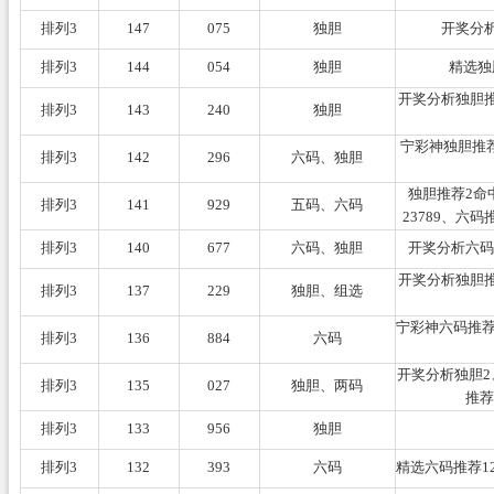
排列3
147
075
独胆
开奖分
排列3
144
054
独胆
精选独
开奖分析独胆
排列3
143
240
独胆
宁彩神独胆推荐
排列3
142
296
六码、独胆
独胆推荐2命
排列3
141
929
五码、六码
23789、六
排列3
140
677
六码、独胆
开奖分析六码
开奖分析独胆推
排列3
137
229
独胆、组选
宁彩神六码推荐1
排列3
136
884
六码
开奖分析独胆2
排列3
135
027
独胆、两码
推荐
排列3
133
956
独胆
排列3
132
393
六码
精选六码推荐12