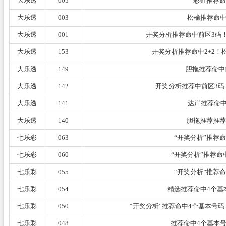
大乐透
005
彩虹推荐命
大乐透
0
03
松榆推荐命中
大乐透
0
01
开奖分析推荐命中前区3码
大乐透
1
53
开奖分析推荐命中2+2！
大乐透
1
49
胆拖推荐命中
大乐透
1
42
开奖分析推荐中前区3码
大乐透
1
41
达岸推荐命中
大乐透
1
40
胆拖推荐推荐
七乐彩
063
“开奖分析”推荐
七乐彩
060
“开奖分析”推荐命
七乐彩
055
“开奖分析”推荐
七乐彩
054
精选推荐命中4个基
七乐彩
050
“开奖分析”推荐命中4个基本号
七乐彩
048
推荐命中4个基本