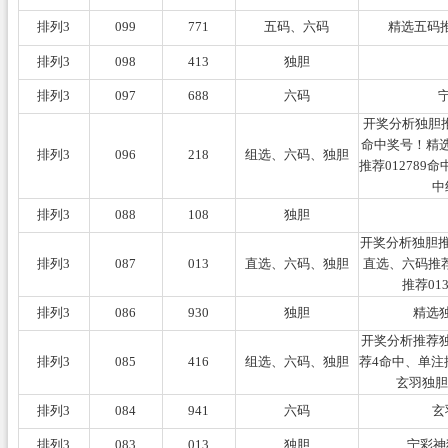
排列3
099
771
五码、六码
精选五码推
排列3
098
413
独胆
排列3
097
688
六码
开奖分析独胆推
命中奖号！精选
排列3
096
218
组选、六码、独胆
推荐01278
中
排列3
088
108
独胆
开奖分析独胆推
排列3
087
013
直选、六码、独胆
直选、六码推荐
推荐01
排列3
086
930
独胆
精选
开奖分析推荐
排列3
085
416
组选、六码、独胆
荐4命中、单注
玄羽独胆
排列3
084
941
六码
玄
排列3
083
013
独胆
宁彩神