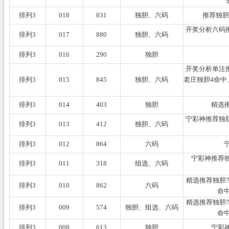
排列3
018
831
独胆、六码
推荐独胆
开奖分析六码推
排列3
017
880
独胆、六码
排列3
016
290
独胆
开奖分析单注推
排列3
015
845
独胆、六码
老庄独胆4命中
排列3
014
403
独胆
精选
宁彩神推荐独胆
排列3
013
412
独胆、六码
排列3
012
864
六码
宁彩神推荐独
排列3
011
318
组选、六码
精选推荐独胆7
排列3
010
862
六码
命中
精选推荐独胆7
排列3
009
574
独胆、组选、六码
命中
排列3
008
613
独胆
宁彩