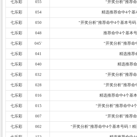
七乐彩
055
“开奖分析”推荐
七乐彩
054
精选推荐命中4个基
七乐彩
050
“开奖分析”推荐命中4个基本号
七乐彩
048
推荐命中4个基本
七乐彩
045`
“开奖分析”推荐命
七乐彩
041
精选推荐
七乐彩
040
精选推荐命
七乐彩
032
“开奖分析”推荐
七乐彩
028
“开奖分析”推荐命
七乐彩
016
精选推荐命中4个基
七乐彩
015
“开奖分析”推荐命中4
七乐彩
007
“开奖分析”推荐
七乐彩
002
“开奖分析”推荐命中4个基本号码！
七乐彩
1
52
精选推荐命中4