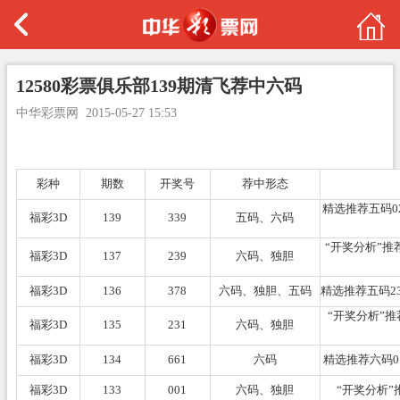
12580彩票俱乐部139期清飞荐中六码
中华彩票网
2015-05-27 15:53
彩种
期数
开奖号
荐中形态
精选推荐五码02
福彩3D
139
339
五码、六码
“开奖分析”推
福彩3D
137
239
六码、独胆
福彩3D
136
378
六码、独胆、五码
精选推荐五码23
“开奖分析”推
福彩3D
135
231
六码、独胆
福彩3D
134
661
六码
精选推荐六码0
福彩3D
133
001
六码、独胆
“开奖分析”