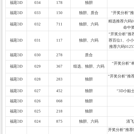
福彩3D
034
178
独胆
福彩3D
033
150
独胆、质合
“开奖分析”
精选推荐六码01
福彩3D
032
711
独胆、六码
命中奖
“开奖分析”推荐
福彩3D
031
117
独胆、六码
荐百位1、小小
推荐六码012
福彩3D
030
278
质合
“开奖分析”
福彩3D
029
367
组选、独胆、六码
“开奖分析”推
福彩3D
028
283
独胆
福彩3D
027
452
独胆
“3D小
福彩3D
026
068
独胆
福彩3D
025
218
独胆
福彩3D
024
875
独胆、六码
清飞
开奖分析”推荐