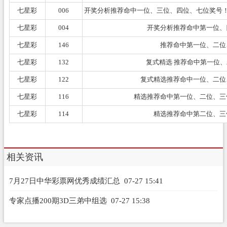
七星彩
006
开奖分析推荐命中一位、三位、四位、七位奖号
七星彩
0
04
开奖分析推荐命中第一位、
七星彩
1
46
推荐命中第一位、二位
七星彩
1
32
复式精选 推荐命中第一位
七星彩
1
22
复式精选推荐命中一位、二位
七星彩
1
16
精选推荐命中第一位、二位、三
七星彩
1
14
精选推荐命中第二位、三
相关资讯
7月27日中华彩票网优秀成绩汇总
07-27 15:41
专家点播200期3D三弟中组选
07-27 15:38