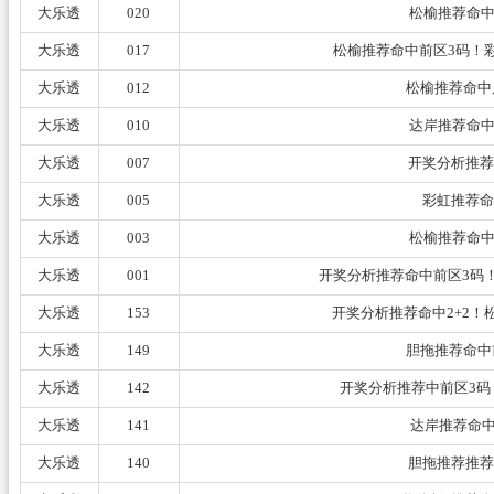
大乐透
0
20
松榆推荐命中
大乐透
0
17
松榆推荐命中前区3码！
大乐透
0
12
松榆推荐命中
大乐透
0
10
达岸推荐命中
大乐透
0
07
开奖分析推荐
大乐透
005
彩虹推荐命
大乐透
0
03
松榆推荐命中
大乐透
0
01
开奖分析推荐命中前区3码
大乐透
1
53
开奖分析推荐命中2+2！
大乐透
1
49
胆拖推荐命中
大乐透
1
42
开奖分析推荐中前区3码
大乐透
1
41
达岸推荐命中
大乐透
1
40
胆拖推荐推荐