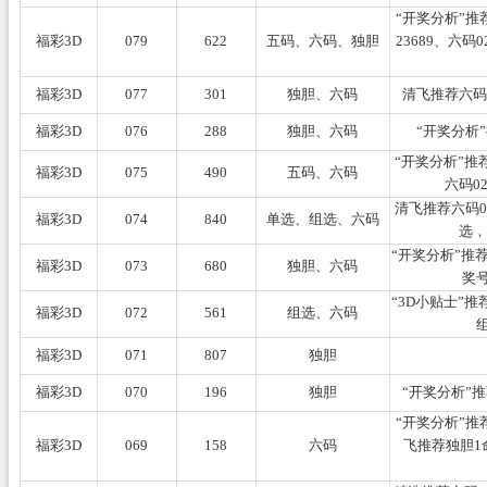
“开奖分析”推
福彩3D
079
622
五码、六码、独胆
23689、六码
福彩3D
077
301
独胆、六码
清飞推荐六码
福彩3D
076
288
独胆、六码
“开奖分析
“开奖分析”推荐
福彩3D
075
490
五码、六码
六码0
清飞推荐六码0
福彩3D
074
840
单选、组选、六码
选，
“开奖分析”推
福彩3D
073
680
独胆、六码
奖号
“3D小贴士”
福彩3D
072
561
组选、六码
福彩3D
071
807
独胆
福彩3D
070
196
独胆
“开奖分析”
“开奖分析”推
福彩3D
069
158
六码
飞推荐独胆1