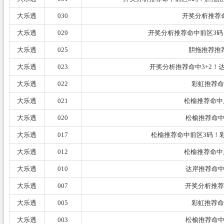
大乐透
0
30
开奖分析推荐
大乐透
0
29
开奖分析推荐命中前区3码
大乐透
0
25
胆拖推荐推荐
大乐透
0
23
开奖分析推荐命中3+2！
大乐透
0
22
彩虹推荐命
大乐透
0
21
松榆推荐命中
大乐透
0
20
松榆推荐命中
大乐透
0
17
松榆推荐命中前区3码！
大乐透
0
12
松榆推荐命中
大乐透
0
10
达岸推荐命中
大乐透
0
07
开奖分析推荐
大乐透
005
彩虹推荐命
大乐透
0
03
松榆推荐命中