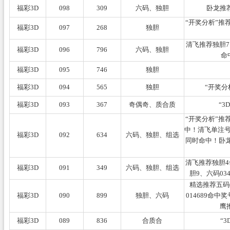
福彩3D
098
309
六码、独胆
卧龙推荐
“开奖分析”推
福彩3D
097
268
独胆
清飞推荐独胆7、
福彩3D
096
796
六码、独胆
命
福彩3D
095
746
独胆
福彩3D
094
565
独胆
“开奖分
福彩3D
093
367
奇偶奇、质合质
“
“开奖分析”推
中！清飞单注号
福彩3D
092
634
六码、独胆、组选
同时命中！卧龙
清飞推荐独胆4
福彩3D
091
349
六码、独胆、组选
胆9、六码03
精选推荐五码0
福彩3D
090
899
独胆、六码
014689命中
鹰
福彩3D
089
836
合质合
“