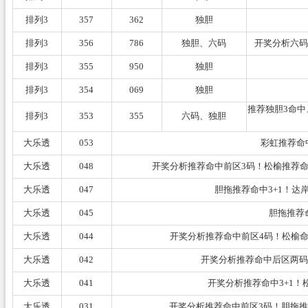
排列3
357
362
独胆
排列3
356
786
独胆、六码
开奖分析六码
排列3
355
950
独胆
排列3
354
069
独胆
推荐独胆3命中
排列3
353
355
六码、独胆
大乐透
0
53
彩虹推荐命
大乐透
048
开奖分析推荐命中前区3码！松榆推荐命
大乐透
047
胆拖推荐命中3+1！达
大乐透
045
胆拖推荐命
大乐透
044
开奖分析推荐命中前区4码！松榆命
大乐透
0
42
开奖分析推荐命中后区两码
大乐透
0
41
开奖分析推荐命中3+1！
大乐透
0
31
开奖分析推荐命中前区3码！胆拖推荐