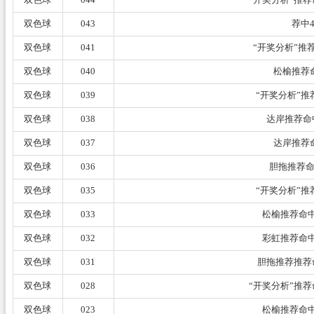
双色球
043
荐中
双色球
041
“开奖分析”推
双色球
040
松榆推荐
双色球
039
“开奖分析”推
双色球
038
达岸推荐命
双色球
037
达岸推荐
双色球
036
胆拖推荐命
双色球
035
“开奖分析”推
双色球
033
松榆推荐命中
双色球
032
彩虹推荐命中
双色球
031
胆拖推荐推荐
双色球
028
“开奖分析”推荐
双色球
023
松榆推荐命中