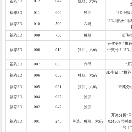
福彩3D
012
047
独胆、六码
福彩3D
011
660
独胆
“3D小
“3D小贴士”
福彩3D
010
599
六码
福彩3D
009
730
独胆
清飞
“开奖分析”推荐
福彩3D
008
919
独胆、六码
中奖号！“3D
福彩3D
007
055
六码
“开
3D小贴士”推荐
福彩3D
006
053
独胆、六码
福彩3D
005
031
独胆、六码
“开奖分
福彩3D
004
937
独胆
福彩3D
002
047
独胆
开奖分析”
福彩3D
001
245
单选、独胆、六码
024569同时
号！