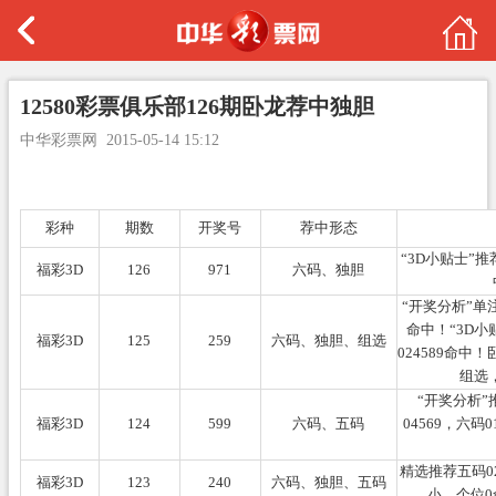
12580彩票俱乐部126期卧龙荐中独胆
中华彩票网
2015-05-14 15:12
彩种
期数
开奖号
荐中形态
“3D小贴士”
福彩3D
126
971
六码、独胆
“开奖分析”单
命中！“3D
福彩3D
125
259
六码、独胆、组选
024589命
组选
“开奖分析”
福彩3D
124
599
六码、五码
04569，六码
精选推荐五码02
福彩3D
123
240
六码、独胆、五码
小、个位0