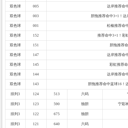
双色球
005
达岸推荐命中
双色球
003
胆拖推荐命中3+1！达
双色球
001
松榆推荐命中
双色球
152
推荐命中3+1！彩
双色球
151
胆拖推荐命
双色球
147
达岸推荐命中
双色球
1
45
彩虹推荐命
双色球
1
44
达岸推荐命中
双色球
1
43
胆拖推荐命中蓝球16！
排列3
124
513
六码
排列3
123
590
独胆
宁彩
排列3
122
675
独胆
排列3
121
640
六码