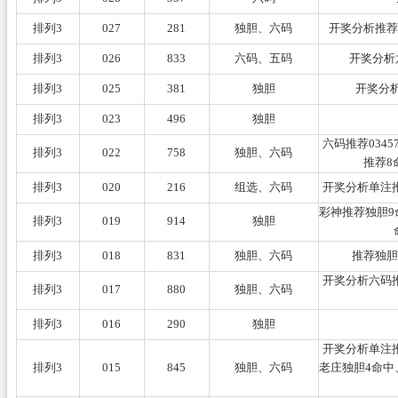
排列3
027
281
独胆、六码
开奖分析推荐
排列3
026
833
六码、五码
开奖分析
排列3
025
381
独胆
开奖分
排列3
023
496
独胆
六码推荐034
排列3
022
758
独胆、六码
推荐8
排列3
020
216
组选、六码
开奖分析单注推
彩神推荐独胆9
排列3
019
914
独胆
排列3
018
831
独胆、六码
推荐独胆
开奖分析六码推
排列3
017
880
独胆、六码
排列3
016
290
独胆
开奖分析单注推
排列3
015
845
独胆、六码
老庄独胆4命中