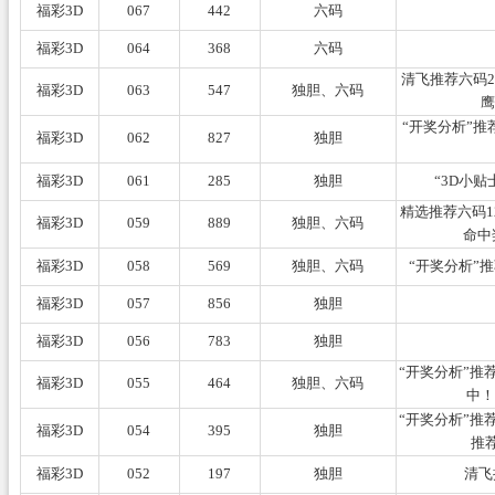
福彩3D
067
442
六码
福彩3D
064
368
六码
清飞推荐六码2
福彩3D
063
547
独胆、六码
鹰
“开奖分析”推
福彩3D
062
827
独胆
福彩3D
061
285
独胆
“3D小
精选推荐六码12
福彩3D
059
889
独胆、六码
命中
福彩3D
058
569
独胆、六码
“开奖分析”
福彩3D
057
856
独胆
福彩3D
056
783
独胆
“开奖分析”推
福彩3D
055
464
独胆、六码
中！
“开奖分析”推
福彩3D
054
395
独胆
推
福彩3D
052
197
独胆
清飞