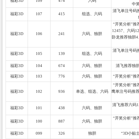
福彩3D
109
474
六码
中奖
清飞单注号码推
福彩3D
107
415
组选、六码
“开奖分析”推
12457、六码
福彩3D
106
241
六码、独胆
卧龙推荐独胆4
清飞单注号码推
福彩3D
105
139
组选、六码
福彩3D
104
674
六码、独胆
清飞推荐独胆
福彩3D
103
776
六码、独胆
“开奖分析”推
“开奖分析”推
福彩3D
102
936
单选、组选、六码
鹰单注号码推荐9
清飞推荐六码13
福彩3D
101
438
六码、独胆
“开奖分析”推
福彩3D
100
887
六码、独胆
福彩3D
099
326
独胆
“3D小