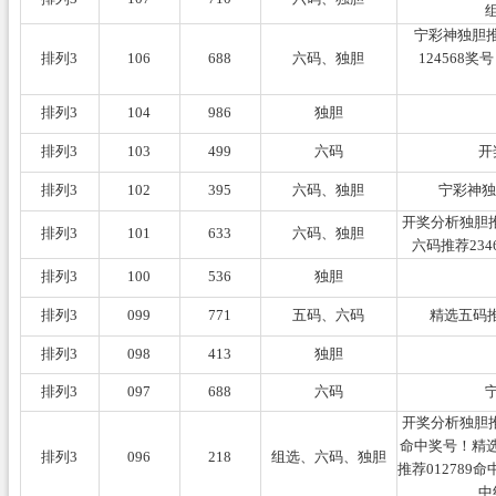
宁彩神独胆推
排列3
106
688
六码、独胆
124568
排列3
104
986
独胆
排列3
103
499
六码
开
排列3
102
395
六码、独胆
宁彩神独
开奖分析独胆推
排列3
101
633
六码、独胆
六码推荐234
排列3
100
536
独胆
排列3
099
771
五码、六码
精选五码推
排列3
098
413
独胆
排列3
097
688
六码
开奖分析独胆推
命中奖号！精选
排列3
096
218
组选、六码、独胆
推荐01278
中