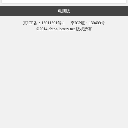
电脑版
京ICP备：13011391号-1
京ICP证：130409号
©2014 china-lottery.net 版权所有