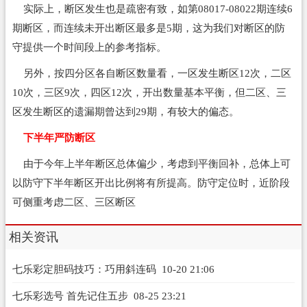
实际上，断区发生也是疏密有致，如第08017-08022期连续6
期断区，而连续未开出断区最多是5期，这为我们对断区的防
守提供一个时间段上的参考指标。
另外，按四分区各自断区数量看，一区发生断区12次，二区
10次，三区9次，四区12次，开出数量基本平衡，但二区、三
区发生断区的遗漏期曾达到29期，有较大的偏态。
下半年严防断区
由于今年上半年断区总体偏少，考虑到平衡回补，总体上可
以防守下半年断区开出比例将有所提高。防守定位时，近阶段
可侧重考虑二区、三区断区
相关资讯
七乐彩定胆码技巧：巧用斜连码
10-20 21:06
七乐彩选号 首先记住五步
08-25 23:21