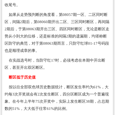
收尾号。
如果从走势预判断的角度看，第08057期一区、二区同时断
区，间隔2期后，第08060期开出二区、三区同时断区，再间隔
2期后，于第08063期开出三区、四区同时断区，无论是断区走
势从小到大的位移，还是标准的间隔2期的遗漏期，均堪称断
区防守的典范，对于第08063期而言，只防守红球01-17号码段
也是顺理成章的事。
在实战选号时，当防守红17时，必须考虑在本期中开出断
区，甚至开出双区断区。
断区低于历史值
按以往全部双色球历史数据统计，断区发生率约为61%，大
约每3次开奖就会有2次发生断区，四分区断区成为一个普遍现
象。在今年上半年75次开奖中，实际上发生断区38期，占总期
数的51%，大大低于往常61%的比例。