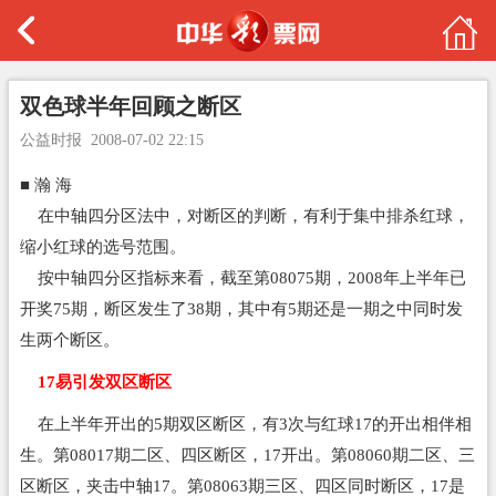
双色球半年回顾之断区
公益时报
2008-07-02 22:15
■ 瀚 海
在中轴四分区法中，对断区的判断，有利于集中排杀红球，
缩小红球的选号范围。
按中轴四分区指标来看，截至第08075期，2008年上半年已
开奖75期，断区发生了38期，其中有5期还是一期之中同时发
生两个断区。
17易引发双区断区
在上半年开出的5期双区断区，有3次与红球17的开出相伴相
生。第08017期二区、四区断区，17开出。第08060期二区、三
区断区，夹击中轴17。第08063期三区、四区同时断区，17是