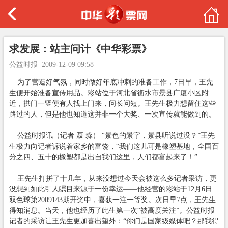
求发展：站主问计《中华彩票》
公益时报
2009-12-09 09:58
为了营造好气氛，同时做好年底冲刺的准备工作，7日早，王先
生便开始准备宣传用品。彩站位于河北省衡水市景县广厦小区附
近，拱门一竖便有人找上门来，问长问短。王先生极力想留住这些
路过的人，但是他也知道这并非一个大奖、一次宣传就能做到的。
公益时报讯（记者 聂 淼） “景色的景字，景县听说过没？”王先
生极力向记者诉说着家乡的富饶，“我们这儿可是橡塑基地，全国百
分之四、五十的橡塑都是出自我们这里，人们都富起来了！”
王先生打拼了十几年，从来没想过今天会被这么多记者采访，更
没想到如此引人瞩目来源于一份幸运——他经营的彩站于12月6日
双色球第2009143期开奖中，喜获一注一等奖。次日早7点，王先生
得知消息。当天，他也经历了此生第一次“被高度关注”。公益时报
记者的采访让王先生更加喜出望外：“你们是国家级媒体吧？那我得