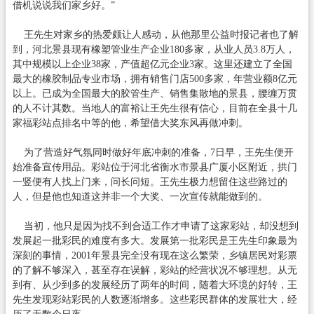
借机说说我们家乡好。”
王先生对家乡的热爱颇让人感动，从他那里公益时报记者也了解
到，河北景县现有橡塑管业生产企业180多家，从业人员3.8万人，
其中规模以上企业38家，产值超亿元企业3家。这里还建立了全国
最大的橡胶制品专业市场，拥有销售门店500多家，年营业额8亿元
以上。已成为全国最大的胶管生产、销售集散地的景县，腰缠万贯
的人不计其数。当地人的富裕让王先生很有信心，目前在全县十几
家福彩站点排名中等的他，希望借大奖东风再做冲刺。
为了营造好气氛同时做好年底冲刺的准备，7日早，王先生便开
始准备宣传用品。彩站位于河北省衡水市景县广厦小区附近，拱门
一竖便有人找上门来，问长问短。王先生极力想留住这些路过的
人，但是他也知道这并非一个大奖、一次宣传就能做到的。
当初，他只是因为找不到合适工作才申请了这家彩站，却没想到
发展起一批彩民的难度有多大。发展第一批彩民是王先生印象最为
深刻的事情，2001年景县完全没有现在这么繁荣，乡镇居民对彩票
的了解不够深入，甚至存在误解，彩站的经营状况不够理想。从无
到有、从少到多的发展经历了两年的时间，随着大环境的好转，王
先生发现彩站彩民的人数逐渐增多。这些彩民群体的发展壮大，经