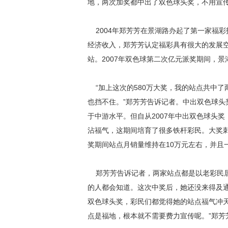
地，两次加奖都中出了双色球头奖，不用宣传
2004年郑芳芳在景湖路办起了第一家福彩
经济收入，郑芳芳认定福彩具有很大的发展空
站。2007年双色球第二次亿元派奖期间，景
“加上这次的580万大奖，我的站点共中了
也挡不住。”郑芳芳告诉记者。中出双色球头
于中游水平。但自从2007年中出双色球头奖
沾福气，这期间培育了很多铁杆彩民。大奖
奖期间站点月销量维持在10万元左右，并且
郑芳芳告诉记者，两家站点都是以老彩民居
的人都会知道。这次中奖后，她还没来得及
双色球头奖，彩民们都觉得她的站点福气冲
点是福地，根本就不需要费力宣传呢。”郑芳