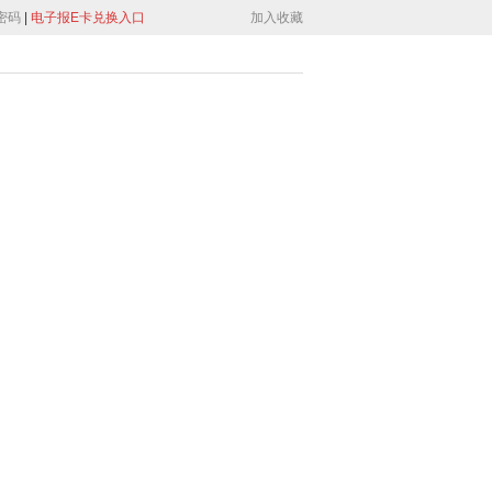
密码
|
电子报E卡兑换入口
加入收藏