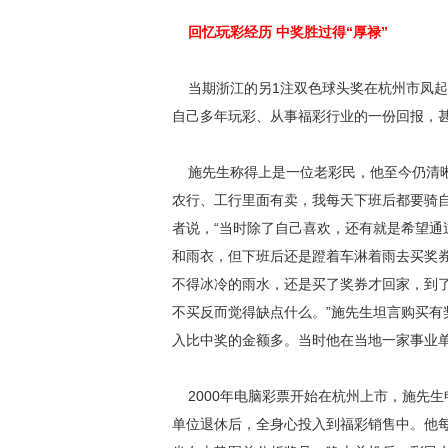
回忆玩彩经历 中奖胜过得“厚禄”
当期浙江的另1注双色球头奖在杭州市凤起路
自己多年玩彩、从事福彩行业的一份回报，甚
施先生称得上是一位老彩民，他至今仍清晰
农行、工行里面有卖，我每天下班后都要骑
者说，“当时除了自己喜欢，还有就是希望通
和雨衣，但下班后还是蹬着车淋着雨去买奖
不得冰冷的雨水，还是买了奖券才回家，到
不买反而觉得缺点什么。”施先生坦言购买
入比中奖的金额多。当时他在当地一家事业
2000年电脑彩票开始在杭州上市，施先生
单位退休后，全身心投入到福彩销售中。他