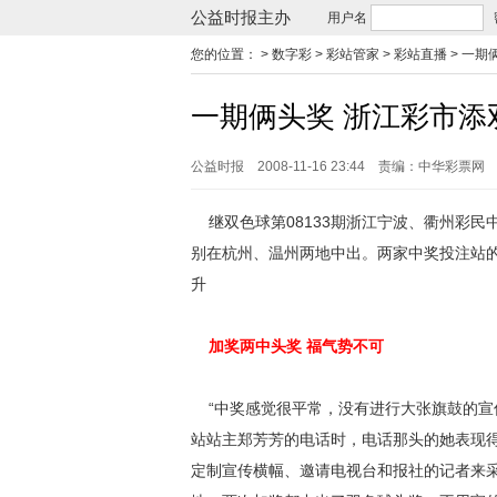
公益时报主办
用户名
您的位置：
> 数字彩 > 彩站管家 > 彩站直播 >
一期
一期俩头奖 浙江彩市添
公益时报
2008-11-16 23:44
责编：中华彩票网
继双色球第08133期浙江宁波、衢州彩民中
别在杭州、温州两地中出。两家中奖投注站的
升
加奖两中头奖 福气势不可
“中奖感觉很平常，没有进行大张旗鼓的宣传，
站站主郑芳芳的电话时，电话那头的她表现得
定制宣传横幅、邀请电视台和报社的记者来采