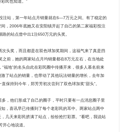
彩民也知道。”
投注站，第一年站点月销量就在6—7万元之间。有了稳定的
间，2006年底她又在安阳镇开起了自己的第二家福彩投注
湖路的站点曾中出1注650万元的头奖。
两次头奖，而且都是在双色球加奖期间，这福气来了真是挡
奖之前，她的两家站点月均销量都在8万元左右，在当地处
，“福地”的名头自此在彩民圈中传播开来，很多人慕名前来
刺激了站点的销量，也带动了其他玩法销量的增长，去年加
一直保持到今年，郑芳芳初次尝到了双色球加奖“甜头”。
多，他们形成了自己的圈子，平时只要有一点消息圈子里
通知，喜讯早已传播到了每个老彩民的耳中。两家站点两中
天，几天来彩民挤满了站点，纷纷抢打彩票。“看吧，我说站
芳开心地说道。