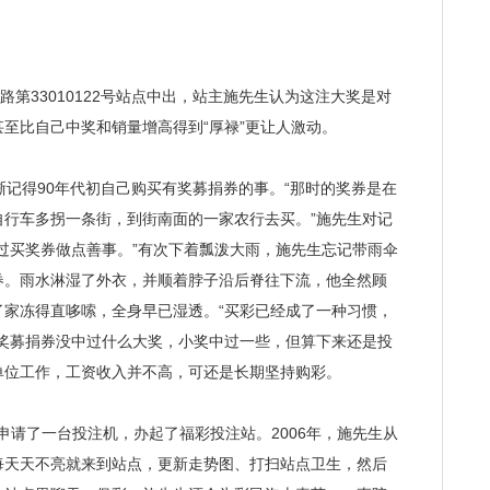
第33010122号站点中出，站主施先生认为这注大奖是对
至比自己中奖和销量增高得到“厚禄”更让人激动。
记得90年代初自己购买有奖募捐券的事。“那时的奖券是在
自行车多拐一条街，到街南面的一家农行去买。”施先生对记
过买奖券做点善事。”有次下着瓢泼大雨，施先生忘记带雨伞
券。雨水淋湿了外衣，并顺着脖子沿后脊往下流，他全然顾
了家冻得直哆嗦，全身早已湿透。“买彩已经成了一种习惯，
有奖募捐券没中过什么大奖，小奖中过一些，但算下来还是投
单位工作，工资收入并不高，可还是长期坚持购彩。
申请了一台投注机，办起了福彩投注站。2006年，施先生从
每天天不亮就来到站点，更新走势图、打扫站点卫生，然后