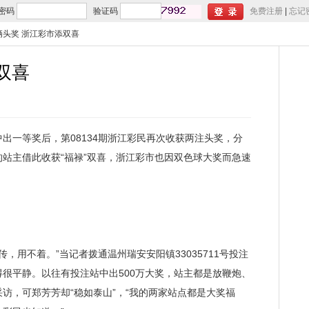
密码
验证码
免费注册
|
忘记
俩头奖 浙江彩市添双喜
双喜
出一等奖后，第08134期浙江彩民再次收获两注头奖，分
站主借此收获“福禄”双喜，浙江彩市也因双色球大奖而急速
用不着。”当记者拨通温州瑞安安阳镇33035711号投注
很平静。以往有投注站中出500万大奖，站主都是放鞭炮、
访，可郑芳芳却“稳如泰山”，“我的两家站点都是大奖福