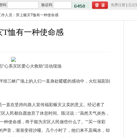
密码
验证码
免费注册
|
忘记
工作人员：穿上赈灾T恤有一种使命感
灾T恤有一种使命感
福彩“心系灾区爱心大救助”活动现场
沙坪坝三峡广场上的人们一直身处暖暖的感动中，火红福彩刮
一直在坚持向路人宣传福彩赈灾义卖的意义。经记者了
灾区人民都自愿放弃了休息时间。陈洁说：“虽然天气炎热，
一种使命感，终于能为灾区人民做些什么了。”“买一张彩
员的声音，渐渐变得沙哑。几个小时了，他们来不及喝水，却