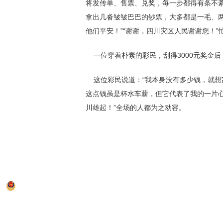
将发传单、售票、兑奖，每一步都得有条不紊
拿出几沓皱皱巴巴的钞票，大多都是一毛、
他们平安！”“谢谢，四川灾区人民谢谢您！
一位穿着朴素的彩民，刮得3000元奖金后
这位彩民说道：“我本身没有多少钱，就想
这点钱虽是杯水车薪，但它代表了我的一片心
川雄起！”全场的人都为之动容。