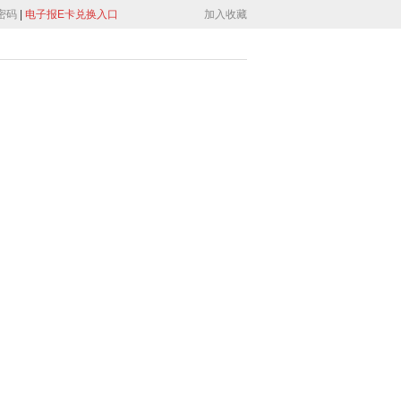
密码
|
电子报E卡兑换入口
加入收藏