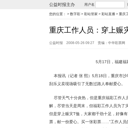
公益时报主办
用户名
您的位置：
> 数字彩 > 彩站管家 > 彩站直播 >
重庆
重庆工作人员：穿上赈
公益时报
2008-05-26 09:27
责编：中华彩票网
5月17日，福建
本报讯（记者 张 熙）5月18日，重庆市
刮乐义卖现场吸引了无数过路人奉献爱心。
尽管天气十分炎热，但是重庆福彩工作人员
解，尽管当天是周末，但福彩工作人员为了
但是穿上赈灾T恤，大家都干劲十足，好像有
票，献一份爱心。买一张彩票……”工作人