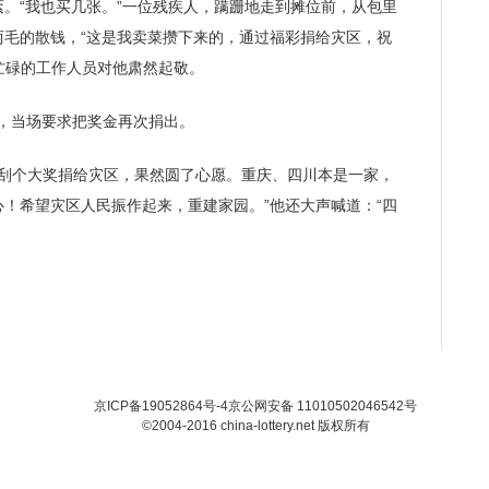
。“我也买几张。”一位残疾人，蹒跚地走到摊位前，从包里
两毛的散钱，“这是我卖菜攒下来的，通过福彩捐给灾区，祝
”忙碌的工作人员对他肃然起敬。
，当场要求把奖金再次捐出。
刮个大奖捐给灾区，果然圆了心愿。重庆、四川本是一家，
！希望灾区人民振作起来，重建家园。”他还大声喊道：“四
京ICP备19052864号-4
京公网安备 11010502046542号
©2004-2016 china-lottery.net 版权所有