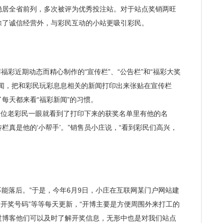
稳居全省前列，多次被评为优秀投注站。对于站点奖销两旺
除了诚信经营外，与彩民互动的小站更吸引彩民。
彩近期动态而精心制作的“宣传栏”、“公告栏”和“福彩大奖
闻，把和彩民玩彩息息相关的新闻打印出来张贴在宣传栏
每天都来看“福彩新闻”的习惯。
，一位老彩民一眼就看到了打印下来的获奖名单里有他的名
栏真是他的‘小帮手’。”销售员小庄说，“看到彩民们高兴，
不能落后。”于是，今年6月9日，小庄在互联网某门户网站建
、“开奖号码”等等每天更新，“开博主要是方便周围外来打工的
过博客他们可以及时了解开奖信息，无形中也是对我们站点