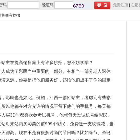
密码
验证码
免费注册
|
忘记
销售额有妙招
站主在提高销售额上有许多妙招，您不妨学学？
人成为了彩民当中重要的一部分。有相当一部分老人退休
经济来源，你要是把他们服务好，还怕他们成不了你的固定
，彩民也是如此。例如，江西一廖姓站主，考虑到有些彩
，所以他都在对方允许的情况下留下他们的手机号，每天都
人买3D时都喜欢参考试机号，他就每天发试机号给彩民。
对来站内买彩票的前999个彩民，免费送一支玫瑰花，当
一天都高。现在不是有很多时尚的节日吗？比如春节、圣诞