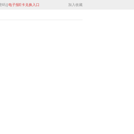
密码
|
电子报E卡兑换入口
加入收藏