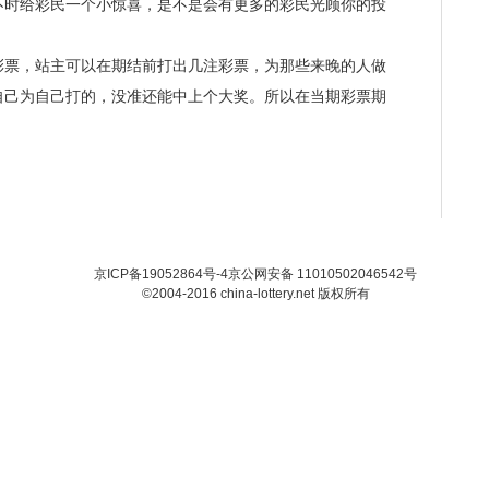
不时给彩民一个小惊喜，是不是会有更多的彩民光顾你的投
票，站主可以在期结前打出几注彩票，为那些来晚的人做
自己为自己打的，没准还能中上个大奖。所以在当期彩票期
。
京ICP备19052864号-4
京公网安备 11010502046542号
©2004-2016 china-lottery.net 版权所有