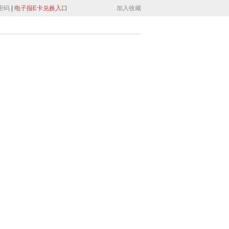
密码
|
电子报E卡兑换入口
加入收藏