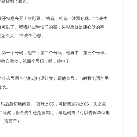
定是背到了极点。
还特意去买了注彩票。“机选，机选一注双色球。”金先生
的就可以了。堵堵那些半仙们的嘴，买彩票就是随心所的事
怎么买。”金先生心想。
第一个号码，他中；第二个号码，他再中；第三个号码，
生暗自激动，第四个号码，啪，停电了。
什么号啊？他抓起电话让女儿帮他查号，当时拨电话的手
漫长。
码后急切地问着。“蓝球是05，可惜我选的是06，失之毫
是二等奖，但金先生还是很知足，最起码自己可以告诉单位那
。（言西早）