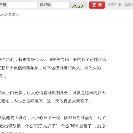
密码
验证码
免费注册
|
忘记
禁忌才是幸运
个吉利，特别看好什么6、8等等号码，有的甚至还找什么
买彩那天虽然倒霉频频，可幸运仍能破门而入。因为买彩
究”。
天上白云飘，让人心情都能爽朗几分。可就是这样的好天
云密布，内心是雷鸣电闪，这一天他真是太倒霉了。
晨他去上班时，不小心摔了一跤，险些摔断膝盖骨。到了
己出谋划策，什么“犯了太岁了”，什么“印堂发暗了”，总之