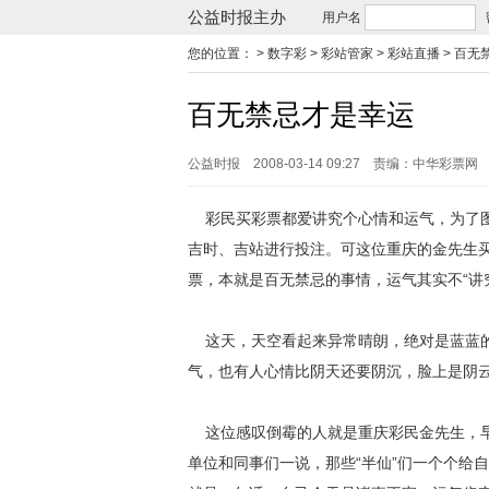
公益时报主办
用户名
您的位置：
> 数字彩 > 彩站管家 > 彩站直播 >
百无
百无禁忌才是幸运
公益时报
2008-03-14 09:27
责编：中华彩票网
彩民买彩票都爱讲究个心情和运气，为了图
吉时、吉站进行投注。可这位重庆的金先生
票，本就是百无禁忌的事情，运气其实不“讲
这天，天空看起来异常晴朗，绝对是蓝蓝的
气，也有人心情比阴天还要阴沉，脸上是阴
这位感叹倒霉的人就是重庆彩民金先生，早
单位和同事们一说，那些“半仙”们一个个给自