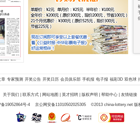
文章
专家预测
开奖公告
开奖日历
会员俱乐部
手机报
电子报
福彩3D
双色球
关于我们
|
联系方式
|
网站地图
|
英才招聘
|
版权声明
|
帮助中心
|
友情链接
备19052864号-4
京公网安备11010502025305 ©2013 china-lottery.net