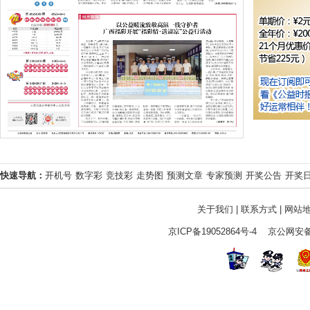
快速导航：
开机号
数字彩
竞技彩
走势图
预测文章
专家预测
开奖公告
开奖
关于我们
|
联系方式
|
网站
京ICP备19052864号-4
京公网安备1101