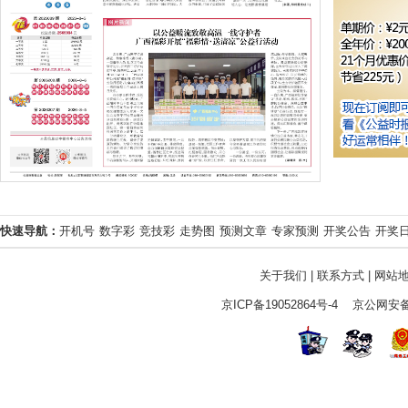
快速导航：
开机号
数字彩
竞技彩
走势图
预测文章
专家预测
开奖公告
开奖
关于我们
|
联系方式
|
网站
京ICP备19052864号-4
京公网安备1101