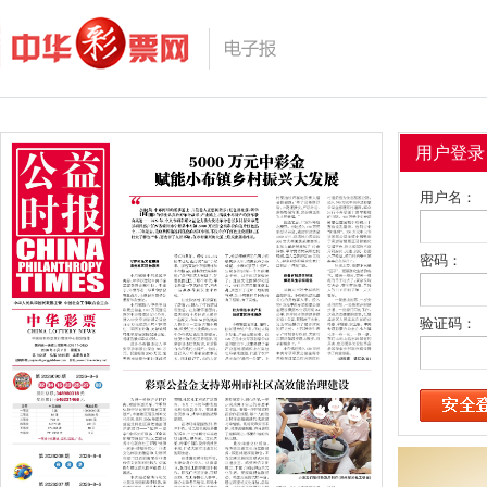
用户登录
用户名：
密码：
验证码：